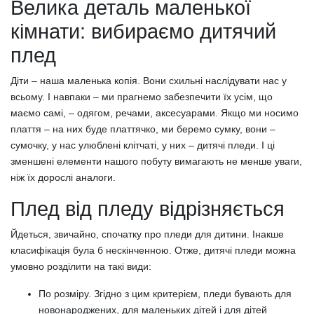
Велика деталь маленької
кімнати: вибираємо дитячий
плед
Діти – наша маленька копія. Вони схильні наслідувати нас у
всьому. І навпаки – ми прагнемо забезпечити їх усім, що
маємо самі, – одягом, речами, аксесуарами. Якщо ми носимо
плаття – на них буде платтячко, ми беремо сумку, вони –
сумочку, у нас улюблені клітчаті, у них – дитячі пледи. І ці
зменшені елементи нашого побуту вимагають не менше уваги,
ніж їх дорослі аналоги.
Плед від пледу відрізняється
Йдеться, звичайно, спочатку про пледи для дитини. Інакше
класифікація була б нескінченною. Отже, дитячі пледи можна
умовно розділити на такі види:
По розміру. Згідно з цим критерієм, пледи бувають для
новонароджених, для маленьких дітей і для дітей