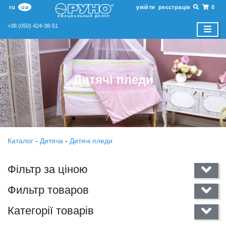
ru
ua
увійти
реєстрація
0
+38 (050) 424-38-51
Дитячі пледи
Каталог
-
Дитяча
-
Дитячі пледи
Фільтр за ціною
Фильтр товаров
Категорії товарів