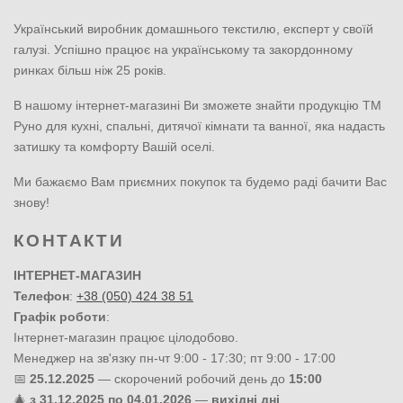
Український виробник домашнього текстилю, експерт у своїй
галузі. Успішно працює на українському та закордонному
ринках більш ніж 25 років.
В нашому інтернет-магазині Ви зможете знайти продукцію ТМ
Руно для кухні, спальні, дитячої кімнати та ванної, яка надасть
затишку та комфорту Вашій оселі.
Ми бажаємо Вам приємних покупок та будемо раді бачити Вас
знову!
КОНТАКТИ
ІНТЕРНЕТ-МАГАЗИН
Телефон
:
+38 (050) 424 38 51
Графік роботи
:
Інтернет-магазин працює цілодобово.
Менеджер на зв'язку пн-чт 9:00 - 17:30; пт 9:00 - 17:00
📅
25.12.2025
— скорочений робочий день до
15:00
🎄
з 31.12.2025 по 04.01.2026
—
вихідні дні