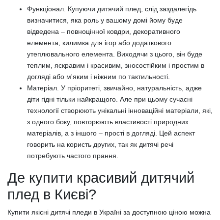
Функціонал. Купуючи дитячий плед, слід заздалегідь
визначитися, яка роль у вашому домі йому буде
відведена – повноцінної ковдри, декоративного
елемента, килимка для ігор або додаткового
утеплювального елемента. Виходячи з цього, він буде
теплим, яскравим і красивим, зносостійким і простим в
догляді або м'яким і ніжним по тактильності.
Матеріал. У пріоритеті, звичайно, натуральність, адже
діти гідні тільки найкращого. Але при цьому сучасні
технології створюють унікальні інноваційні матеріали, які,
з одного боку, повторюють властивості природних
матеріалів, а з іншого – прості в догляді. Цей аспект
говорить на користь других, так як дитячі речі
потребують частого прання.
Де купити красивий дитячий
плед в Києві?
Купити якісні дитячі пледи в Україні за доступною ціною можна