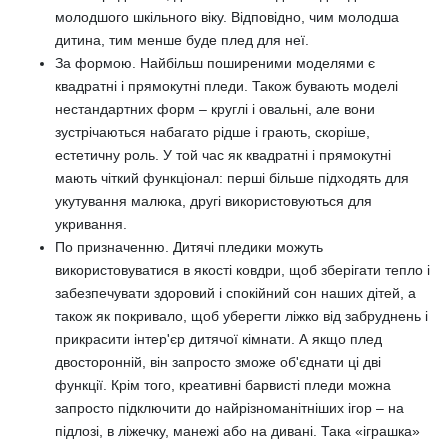
молодшого шкільного віку. Відповідно, чим молодша
дитина, тим менше буде плед для неї.
За формою. Найбільш поширеними моделями є
квадратні і прямокутні пледи. Також бувають моделі
нестандартних форм – круглі і овальні, але вони
зустрічаються набагато рідше і грають, скоріше,
естетичну роль. У той час як квадратні і прямокутні
мають чіткий функціонал: перші більше підходять для
укутування малюка, другі використовуються для
укривання.
По призначенню. Дитячі пледики можуть
використовуватися в якості ковдри, щоб зберігати тепло і
забезпечувати здоровий і спокійний сон наших дітей, а
також як покривало, щоб уберегти ліжко від забруднень і
прикрасити інтер'єр дитячої кімнати. А якщо плед
двосторонній, він запросто зможе об'єднати ці дві
функції. Крім того, креативні барвисті пледи можна
запросто підключити до найрізноманітніших ігор – на
підлозі, в ліжечку, манежі або на дивані. Така «іграшка»