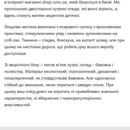
в інтернет-магазині shop.runo.ua, який базується в Києві. Ми
пропонуємо двосторонні хутряні пледи, які вночі зігріють, а
вдень стануть милим акцентом дитячої.
Лицьова частина виконана з яскравого сатину з креативними
принтами, стимулюючими уяву і незмінно зупиняючими на
собі око. Тканина – гладка, блискуча, на кшталт шовку, але при
цьому не настільки дорога, що робить ціну всього виробу
доступніше.
Зі зворотного боку – тепле м'яке хутро; склад – бавовна і
поліестер. Матеріал екологічний, гігроскопічний, дихаючий і
гіпоалергенний, як стовідсоткова бавовна. Але одночасно
стійкий до зминання, легко переться і швидко сохне. При
цьому ваш плед довго не втратить ні привабливих зовнішніх
характеристик, ні вбираючих і терморегуляціонних
властивостей.