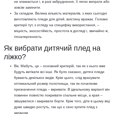
не зламається і, в разі забруднення, її легко випрати або
зовсім замінити.
За складом. Велика кількість матеріалів, з яких сьогодні
виготовляють пледи для дітей, воістину вражає. Головні
критерії тут, з огляду на специфіку використання, –
міцність, зносостійкість, простота в догляді і, звичайно ж,
гіпоалергенність.
Як вибрати дитячий плед на
ліжко?
Вік. Мабуть, це – основний критерій, так як з нього вже
будуть витікати всі інші. Як було сказано, дитячі пледи
бувають декількох видів. Крім цього, слід врахувати
оптимальний розмір полотнища, так як початкове
призначення пледа – вкривати. В ідеальному варіанті він
повинен повністю покривати спальне місце, а края –
звішуватися і закривати борти. Крім того, діти в цьому віці
дуже швидко ростуть, так що є сенс купити плед з
запасом.