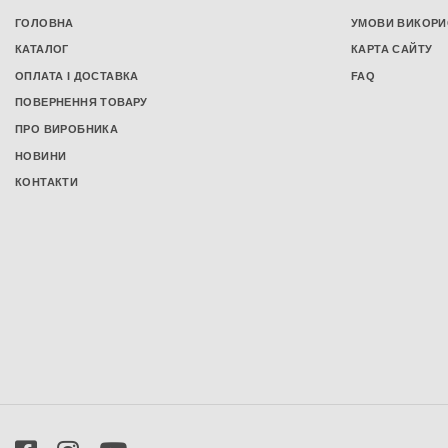
Подушки з пам'яттю
ГОЛОВНА
УМОВИ ВИКОРИ
Чохли на подушки
КАТАЛОГ
КАРТА САЙТУ
Постільна білизна
ОПЛАТА І ДОСТАВКА
FAQ
Постільна білизна з сатину
ПОВЕРНЕННЯ ТОВАРУ
Постільна білизна з бязі
ПРО ВИРОБНИКА
Постільна білизна з попліну
НОВИНИ
Постільна білизна з мікрофібри
КОНТАКТИ
Підковдри
Комплекти постільної білизни
Сімейний комплект постільної білизни
Односпальний комплект постільної
білизни
Полуторний комплект постільної
білизни
Двоспальний комплект постільної
білизни
Комплект постільної білизни євро
розміру
Простирадла