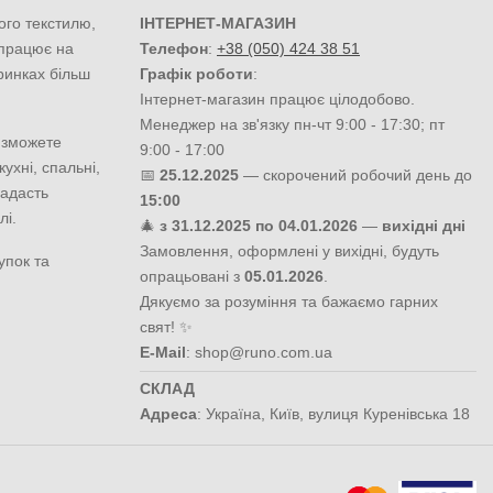
ого текстилю,
ІНТЕРНЕТ-МАГАЗИН
 працює на
Телефон
:
+38 (050) 424 38 51
ринках більш
Графік роботи
:
Інтернет-магазин працює цілодобово.
Менеджер на зв'язку пн-чт 9:00 - 17:30; пт
 зможете
9:00 - 17:00
ухні, спальні,
📅
25.12.2025
— скорочений робочий день до
надасть
15:00
лі.
🎄
з 31.12.2025 по 04.01.2026
—
вихідні дні
Замовлення, оформлені у вихідні, будуть
упок та
опрацьовані з
05.01.2026
.
Дякуємо за розуміння та бажаємо гарних
свят! ✨
E-Mail
:
shop@runo.com.ua
СКЛАД
Адреса
:
Україна
,
Київ
,
вулиця Куренівська 18