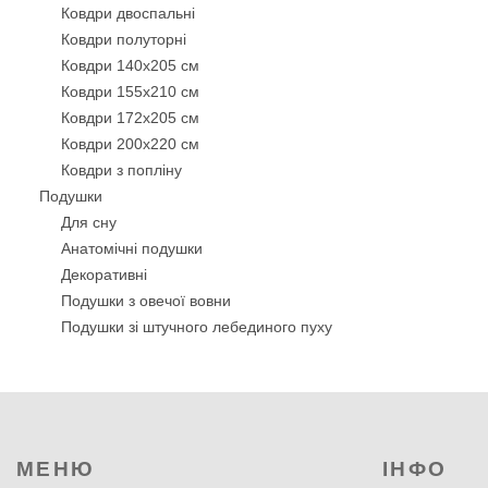
Ковдри двоспальні
Ковдри полуторні
Ковдри 140х205 см
Ковдри 155х210 см
Ковдри 172х205 см
Ковдри 200х220 см
Ковдри з попліну
Подушки
Для сну
Анатомічні подушки
Декоративнi
Подушки з овечої вовни
Подушки зі штучного лебединого пуху
Бамбукові подушки
Силіконові подушки
Подушки з кукурудзяним волокном
Подушки з волокном Троянди
Антиалергенні подушки
МЕНЮ
ІНФО
Подушки-валики