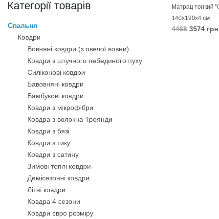
Категорії товарів
Матрац тонкий "C
140х190х4 см
Спальня
4468
3574 грн
Ковдри
В КОШИК
Вовняні ковдри (з овечої вовни)
Ковдри з штучного лебединого пуху
Силіконові ковдри
Бавовняні ковдри
Бамбукові ковдри
Ковдри з мікрофібри
Ковдра з волокна Троянди
Ковдри з бязі
Ковдри з тику
Ковдри з сатину
Зимові теплі ковдри
Демісезонні ковдри
Літні ковдри
Ковдра 4 сезони
Ковдри євро розміру