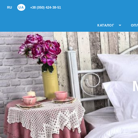
RU
UA
+38 (050) 424-38-51
КАТАЛОГ
ОПЛ