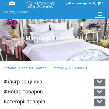
ru
ua
увійти
реєстрація
0
+38 (050) 424-38-51
Матраци 160х200 см
Каталог
-
Спальня
-
Матраци
-
Матраци 160х200 см
Фільтр за ціною
Фильтр товаров
Категорії товарів