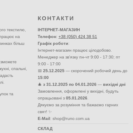
КОНТАКТИ
ого текстилю,
ІНТЕРНЕТ-МАГАЗИН
 працює на
Телефон
:
+38 (050) 424 38 51
ринках більш
Графік роботи
:
Інтернет-магазин працює цілодобово.
Менеджер на зв'язку пн-чт 9:00 - 17:30; пт
 зможете
9:00 - 17:00
ухні, спальні,
📅
25.12.2025
— скорочений робочий день до
надасть
15:00
лі.
🎄
з 31.12.2025 по 04.01.2026
—
вихідні дні
Замовлення, оформлені у вихідні, будуть
упок та
опрацьовані з
05.01.2026
.
Дякуємо за розуміння та бажаємо гарних
свят! ✨
E-Mail
:
shop@runo.com.ua
СКЛАД