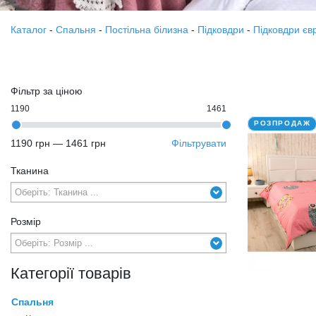
Каталог
-
Спальня
-
Постільна білизна
-
Підковдри
-
Підковдри єв
Фільтр за ціною
1190
1461
РОЗПРОДАЖ
1190 грн
—
1461 грн
Фільтрувати
Тканина
Розмір
Категорії товарів
Спальня