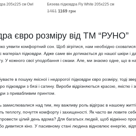
дра 205х225 см Owl
Бязева підковдра Fly White 205х225 см
1461
1169 грн
В КОШИК
дра євро розміру від ТМ “РУНО”
ко уявити комфортний сон. Щоб зігрітися, нам необхідно сховатися 
є матеріал підковдри. Адже саме він дотикається до нашої шкіри і дар
гу. У кожного свої уподобання і смаки. Але, ми знаємо одне, що в 
ваєте в пошуку якісної і недорогої підковдри євро розміру, тоді зв
вро підковдри з бязі і сатину. Вироби відрізняються красою, якістю і
вдри з привабливим принтом.
ь замислювалися над тим, яку важливу роль відіграє в нашому житті
ь теплоту, почуття комфорту і захищеності. Як часто ви ловите себе
ровести цілий день вдома? Для багатьох людей, щоб відмінно провест
бо дивитися кіно. У пасивному стані людина відновлює енергію, відп