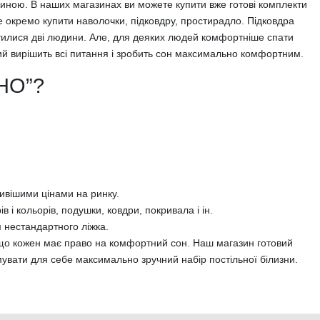
юдиною. В наших магазинах ви можете купити вже готові комплекти
ете окремо купити наволочки, підковдру, простирадло. Підковдра
стилися дві людини. Але, для деяких людей комфортніше спати
ий вирішить всі питання і зробить сон максимально комфортним.
УНО”?
ивішими цінами на ринку.
 і кольорів, подушки, ковдри, покривала і ін.
 нестандартного ліжка.
, що кожен має право на комфортний сон. Наш магазин готовий
увати для себе максимально зручний набір постільної білизни.