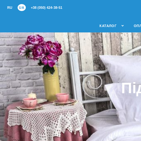
RU
UA
+38 (050) 424-38-51
КАТАЛОГ
ОПЛ
Пі