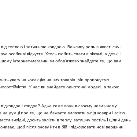
під теплою і затишною ковдрою. Важливу роль в якості сну і
ує особливі відчуття. Хтось любить спати в піжамі, а деякі і
нашому інтернет-магазині ви обов'язково знайдете те, що вам
ерніть увагу на колекцію наших товарів. Ми пропонуємо
 зносостійкістю. У нас ви знайдете однотонні моделі, а також
 підковдра і ковдра? Адже саме вони в своєму незмінному
 на думці про те, що не бажаєте вилазити з-під ковдри і всією
и вихідні, досить залізти в теплу, затишну постіль і цілий день
очиває, щоб після знову йти в бій і підкорювати нові вершини.