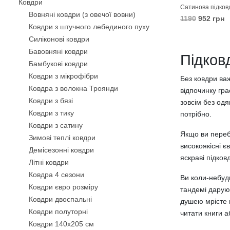
Ковдри
Сатинова підков
Вовняні ковдри (з овечої вовни)
1190
952 грн
Ковдри з штучного лебединого пуху
В КОШИК
Силіконові ковдри
Бавовняні ковдри
Підков
Бамбукові ковдри
Ковдри з мікрофібри
Без ковдри важ
Ковдра з волокна Троянди
відпочинку гра
Ковдри з бязі
зовсім без одя
Ковдри з тику
потрібно.
Ковдри з сатину
Якщо ви перебу
Зимові теплі ковдри
високоякісні є
Демісезонні ковдри
яскраві підко
Літні ковдри
Ковдра 4 сезони
Ви коли-небуд
Ковдри євро розміру
тандемі даруют
Ковдри двоспальні
душею мрієте п
Ковдри полуторні
читати книги а
Ковдри 140х205 см