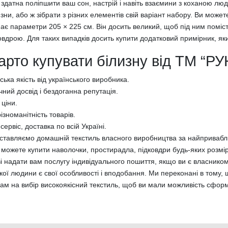
 здатна поліпшити ваш сон, настрій і навіть взаємини з коханою л
изни, або ж зібрати з різних елементів свій варіант набору. Ви мож
має параметри 205 × 225 см. Він досить великий, щоб під ним помі
овдрою. Для таких випадків досить купити додатковий примірник, як
арто купувати білизну від ТМ “Р
ька якість від українського виробника.
чний досвід і бездоганна репутація.
 ціни.
ізноманітність товарів.
сервіс, доставка по всій Україні.
ставляємо домашній текстиль власного виробництва за найпривабл
 можете купити наволочки, простирадла, підковдри будь-яких розмірів
і надати вам послугу індивідуального пошиття, якщо ви є власником
кої людини є свої особливості і вподобання. Ми переконані в тому
ам на вибір високоякісний текстиль, щоб ви мали можливість сформ