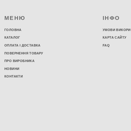
Постільна білизна з сатину
Постільна білизна з бязі
МЕНЮ
ІНФО
Постільна білизна з попліну
Постільна білизна з мікрофібри
ГОЛОВНА
УМОВИ ВИКОРИ
Підковдри
КАТАЛОГ
КАРТА САЙТУ
Полуторні підковдри
ОПЛАТА І ДОСТАВКА
FAQ
Підковдри євро розміру
ПОВЕРНЕННЯ ТОВАРУ
Двоспальні підковдри
ПРО ВИРОБНИКА
Підковдри 205х225 см
Комплекти постільної білизни
НОВИНИ
Сімейний комплект постільної білизни
КОНТАКТИ
Односпальний комплект постільної
білизни
Полуторний комплект постільної
білизни
Двоспальний комплект постільної
білизни
Комплект постільної білизни євро
розміру