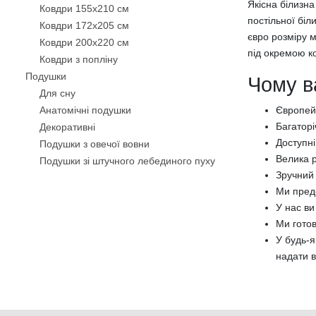
Якісна білизна
Ковдри 155х210 см
постільної біл
Ковдри 172х205 см
євро розміру 
Ковдри 200х220 см
під окремою к
Ковдри з попліну
Подушки
Чому в
Для сну
Анатомічні подушки
Європейс
Багаторі
Декоративнi
Доступні
Подушки з овечої вовни
Велика р
Подушки зі штучного лебединого пуху
Зручний 
Бамбукові подушки
Ми пред
Силіконові подушки
У нас ви
Подушки з кукурудзяним волокном
Ми готов
Подушки з волокном Троянди
У будь-я
Антиалергенні подушки
надати в
Подушки-валики
Подушки з пам'яттю
Чохли на подушки
Постільна білизна