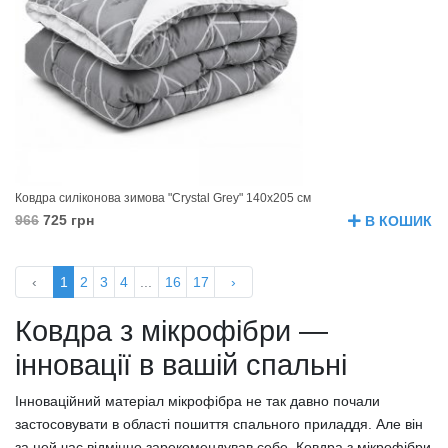
Ковдра силіконова зимова "Crystal Grey" 140х205 см
966
725 грн
В КОШИК
‹
1
2
3
4
...
16
17
›
Ковдра з мікрофібри —
інновації в вашій спальні
Інноваційний матеріал мікрофібра не так давно почали
застосовувати в області пошиття спального приладдя. Але він
за цей час відмінно зарекомендував себе. Ковдра з мікрофібри