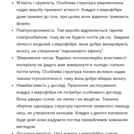
М'якість і пружність. Особлива структура мікроволокна
надає виробу приємної м'якості. Ковдри з мікрофібри
дуже приємні до тіла, при цьому вони відмінно тримають
форму.
Повітропроникність. Такі вироби відрізняються гарним
повітрообміном, тому ви не будете потіти уві сні. Завдяки
легкості моделей з мікрофібри, вони добре випаровують
вологу, не створюючи "парникового ефекту".
Збереження тепла. Відмінні теплоізоляційні властивості
матеріалу не дадуть вам замерзнути в холоди і сильно
потіти влітку. Особлива структура тонких волокон надає
тканині гігроскопічності, тому вона добре вбирає вологу.
Невибагливість у догляді. Практичне застосування,
ковдра з мікрофібри не потребує особливого догляду.
Вона швидко сохне, не линяє і не вицвітає. Тканина
зберігає однорідну структуру протягом тривалого періоду
часу, не утворюючи катишків. Ковдра з даного матеріалу
буде довгі роки радувати погляд привабливим зовнішнім
виглядом.
Доступна вартість. Ціна ковдри з мікрофібри цілком