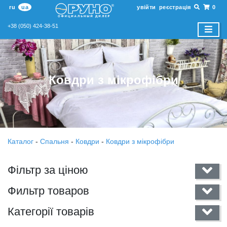
ru
ua
увійти
реєстрація
0
+38 (050) 424-38-51
Ковдри з мікрофібри
Каталог
-
Спальня
-
Ковдри
-
Ковдри з мікрофібри
Фільтр за ціною
Фильтр товаров
Категорії товарів