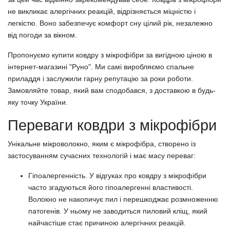
не викликає алергічних реакцій, відрізняється міцністю і
легкістю. Воно забезпечує комфорт сну цілий рік, незалежно
від погоди за вікном.
Пропонуємо купити ковдру з мікрофібри за вигідною ціною в
інтернет-магазині "Руно". Ми самі виробляємо спальне
приладдя і заслужили гарну репутацію за роки роботи.
Замовляйте товар, який вам сподобався, з доставкою в будь-
яку точку України.
Переваги ковдри з мікрофібри
Унікальне мікроволокно, яким є мікрофібра, створено із
застосуванням сучасних технологій і має масу переваг:
Гіпоалергенність. У відгуках про ковдру з мікрофібри
часто згадуються його гіпоалергенні властивості.
Волокно не накопичує пил і перешкоджає розмноженню
патогенів. У ньому не заводиться пиловий кліщ, який
найчастіше стає причиною алергічних реакцій.