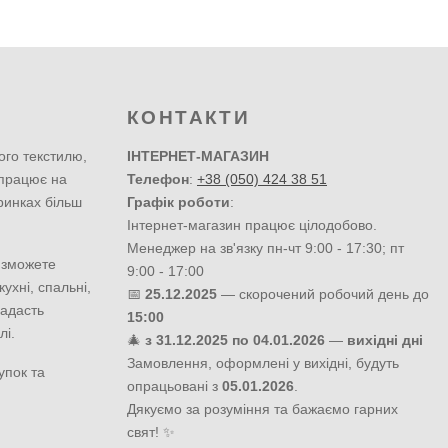
КОНТАКТИ
ого текстилю,
ІНТЕРНЕТ-МАГАЗИН
 працює на
Телефон
:
+38 (050) 424 38 51
ринках більш
Графік роботи
:
Інтернет-магазин працює цілодобово.
Менеджер на зв'язку пн-чт 9:00 - 17:30; пт
 зможете
9:00 - 17:00
ухні, спальні,
📅
25.12.2025
— скорочений робочий день до
надасть
15:00
лі.
🎄
з 31.12.2025 по 04.01.2026
—
вихідні дні
Замовлення, оформлені у вихідні, будуть
упок та
опрацьовані з
05.01.2026
.
Дякуємо за розуміння та бажаємо гарних
свят! ✨