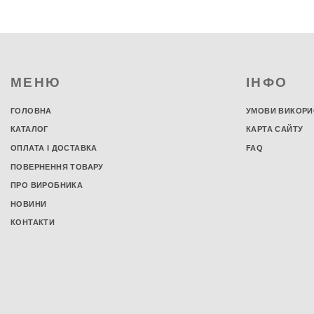
новонародженого
Дитячі ортопедичні матраци
Дитячі кокосові матраци
Дитячі пружинні матраци
Дитячі безпружинні матраци
МЕНЮ
ІНФО
Матраци в коляску для
новонародженого
ГОЛОВНА
УМОВИ ВИКОРИ
Дитяча постільна білизна
КАТАЛОГ
КАРТА САЙТУ
Дитяча постільна білизна в ліжко
ОПЛАТА І ДОСТАВКА
FAQ
Постільна білизна для новонароджених
ПОВЕРНЕННЯ ТОВАРУ
Підліткова постільна білизна
ПРО ВИРОБНИКА
Комплекти в дитяче ліжко
НОВИНИ
Дитячі пелюшки
Водонепроникні пелюшки
КОНТАКТИ
Фланелеві пелюшки
Бавовняні пелюшки
Ситцеві пелюшки
Трикотажні пелюшки
Дитячі пледи