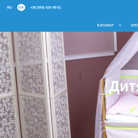
RU
UA
+38 (050) 424-38-51
КАТАЛОГ
ОПЛ
Дит