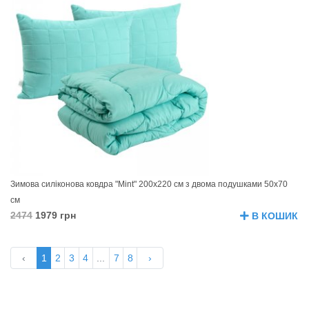
Зимова силіконова ковдра "Mint" 200х220 см з двома подушками 50х70
см
2474
1979 грн
В КОШИК
‹
1
2
3
4
...
7
8
›