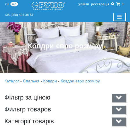
ru
ua
увійти
реєстрація
0
+38 (050) 424-38-51
Ковдри євро розміру
Каталог
-
Спальня
-
Ковдри
-
Ковдри євро розміру
Фільтр за ціною
Фильтр товаров
Категорії товарів