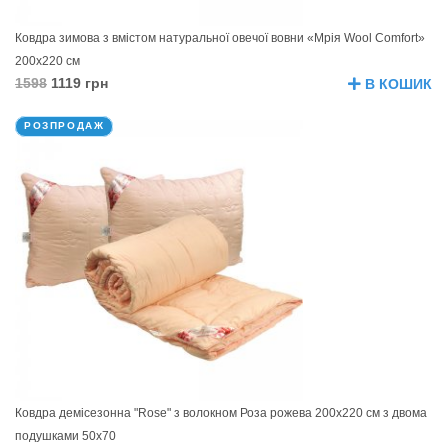
Ковдра зимова з вмістом натуральної овечої вовни «Мрія Wool Comfort»
200х220 см
1598
1119 грн
В КОШИК
РОЗПРОДАЖ
Ковдра демісезонна "Rose" з волокном Роза рожева 200х220 см з двома
подушками 50х70