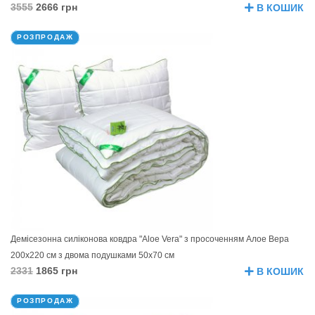
3555
2666 грн
В КОШИК
РОЗПРОДАЖ
Демісезонна силіконова ковдра "Aloe Vera" з просоченням Алое Вера
200х220 см з двома подушками 50х70 см
2331
1865 грн
В КОШИК
РОЗПРОДАЖ