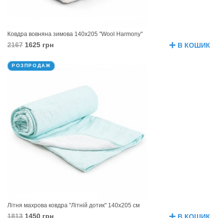
Ковдра вовняна зимова 140х205 "Wool Harmony"
2167
1625 грн
В КОШИК
РОЗПРОДАЖ
Літня махрова ковдра "Літній дотик" 140х205 см
1813
1450 грн
В КОШИК