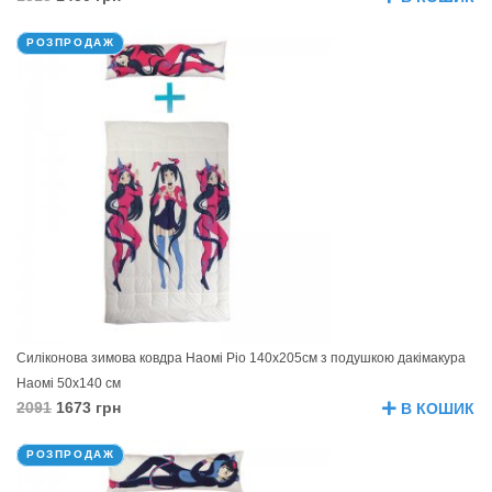
РОЗПРОДАЖ
Силіконова зимова ковдра Наомі Ріо 140х205см з подушкою дакімакура
Наомі 50х140 см
2091
1673 грн
В КОШИК
РОЗПРОДАЖ