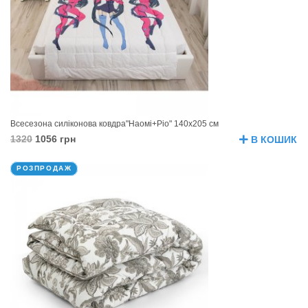
Всесезона силіконова ковдра"Наомі+Ріо" 140х205 см
1320
1056 грн
В КОШИК
РОЗПРОДАЖ