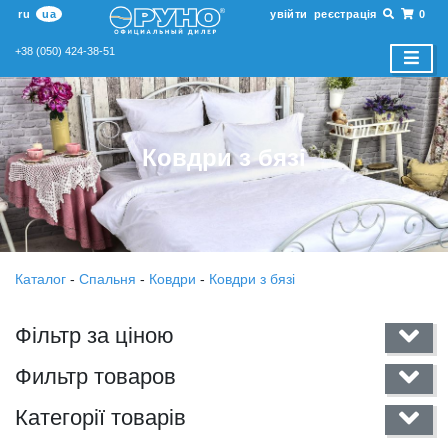
ru
ua
увійти
реєстрація
0
+38 (050) 424-38-51
Ковдри з бязі
Каталог
-
Спальня
-
Ковдри
-
Ковдри з бязі
Фільтр за ціною
Фильтр товаров
Категорії товарів