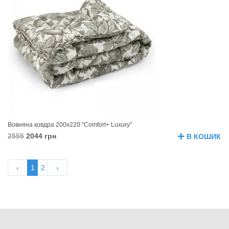
Вовняна ковдра 200х220 "Comfort+ Luxury"
2555
2044 грн
В КОШИК
‹
1
2
›