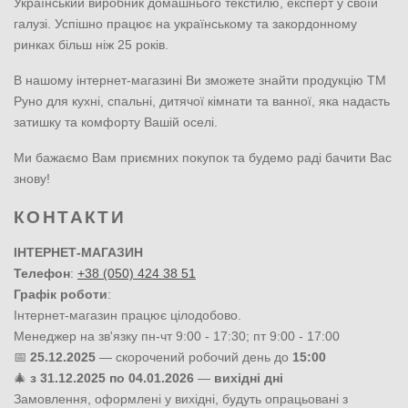
Український виробник домашнього текстилю, експерт у своїй
галузі. Успішно працює на українському та закордонному
ринках більш ніж 25 років.
В нашому інтернет-магазині Ви зможете знайти продукцію ТМ
Руно для кухні, спальні, дитячої кімнати та ванної, яка надасть
затишку та комфорту Вашій оселі.
Ми бажаємо Вам приємних покупок та будемо раді бачити Вас
знову!
КОНТАКТИ
ІНТЕРНЕТ-МАГАЗИН
Телефон
:
+38 (050) 424 38 51
Графік роботи
:
Інтернет-магазин працює цілодобово.
Менеджер на зв'язку пн-чт 9:00 - 17:30; пт 9:00 - 17:00
📅
25.12.2025
— скорочений робочий день до
15:00
🎄
з 31.12.2025 по 04.01.2026
—
вихідні дні
Замовлення, оформлені у вихідні, будуть опрацьовані з