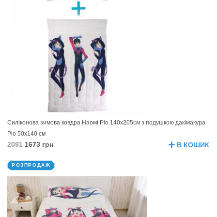
Силіконова зимова ковдра Наомі Ріо 140х205см з подушкою дакімакура
Ріо 50х140 см
2091
1673 грн
В КОШИК
РОЗПРОДАЖ