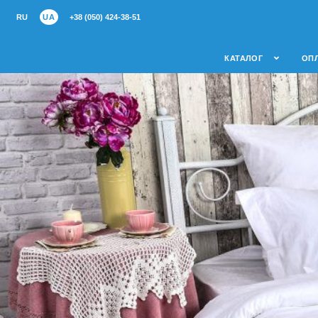
RU
UA
+38 (050) 424-38-51
КАТАЛОГ
ОПЛ