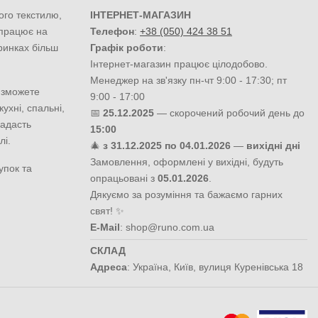
ого текстилю,
ІНТЕРНЕТ-МАГАЗИН
 працює на
Телефон
:
+38 (050) 424 38 51
ринках більш
Графік роботи
:
Інтернет-магазин працює цілодобово.
Менеджер на зв'язку пн-чт 9:00 - 17:30; пт
 зможете
9:00 - 17:00
ухні, спальні,
📅
25.12.2025
— скорочений робочий день до
надасть
15:00
лі.
🎄
з 31.12.2025 по 04.01.2026
—
вихідні дні
Замовлення, оформлені у вихідні, будуть
упок та
опрацьовані з
05.01.2026
.
Дякуємо за розуміння та бажаємо гарних
свят! ✨
E-Mail
:
shop@runo.com.ua
СКЛАД
Адреса
:
Україна
,
Київ
,
вулиця Куренівська 18