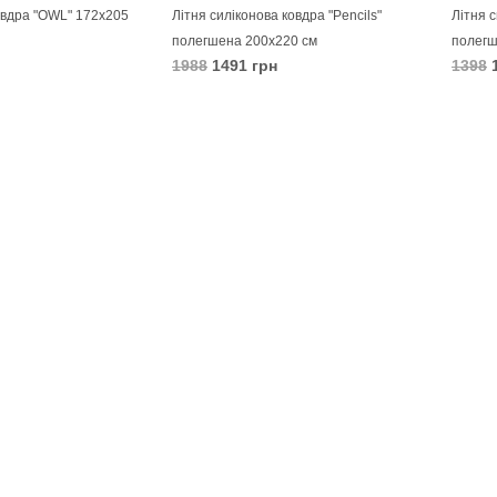
овдра "OWL" 172х205
Літня силіконова ковдра "Pencils"
Літня с
полегшена 200х220 см
полегш
1988
1491 грн
1398
1
В КОШИК
В 