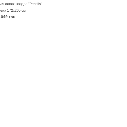
иліконова ковдра "Pencils"
ена 172х205 см
049 грн
КОШИК