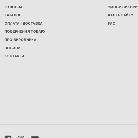
Подушки з пам'яттю
ГОЛОВНА
УМОВИ ВИКОРИ
Чохли на подушки
КАТАЛОГ
КАРТА САЙТУ
Постільна білизна
ОПЛАТА І ДОСТАВКА
FAQ
Постільна білизна з сатину
ПОВЕРНЕННЯ ТОВАРУ
Постільна білизна з бязі
ПРО ВИРОБНИКА
Постільна білизна з попліну
НОВИНИ
Постільна білизна з мікрофібри
КОНТАКТИ
Підковдри
Комплекти постільної білизни
Сімейний комплект постільної білизни
Односпальний комплект постільної
білизни
Полуторний комплект постільної
білизни
Двоспальний комплект постільної
білизни
Комплект постільної білизни євро
розміру
Простирадла