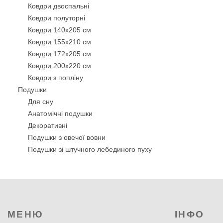
Ковдри двоспальні
Ковдри полуторні
Ковдри 140х205 см
Ковдри 155х210 см
Ковдри 172х205 см
Ковдри 200х220 см
Ковдри з попліну
Подушки
Для сну
Анатомічні подушки
Декоративнi
Подушки з овечої вовни
Подушки зі штучного лебединого пуху
Бамбукові подушки
Силіконові подушки
Подушки з кукурудзяним волокном
Подушки з волокном Троянди
Антиалергенні подушки
МЕНЮ
ІНФО
Подушки-валики