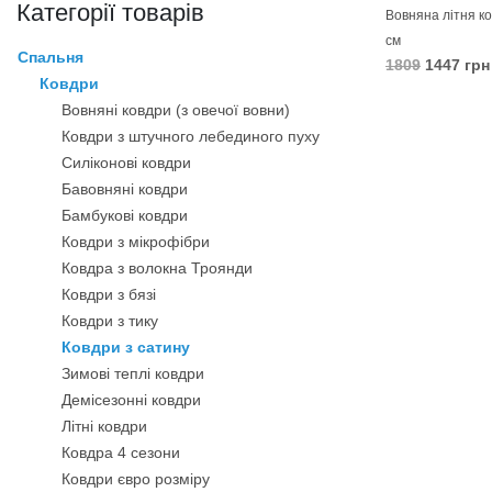
Категорії товарів
Вовняна літня к
см
Спальня
1809
1447 грн
Ковдри
В КОШИК
Вовняні ковдри (з овечої вовни)
Ковдри з штучного лебединого пуху
Силіконові ковдри
Бавовняні ковдри
Бамбукові ковдри
Ковдри з мікрофібри
Ковдра з волокна Троянди
Ковдри з бязі
Ковдри з тику
Ковдри з сатину
Зимові теплі ковдри
Демісезонні ковдри
Літні ковдри
Ковдра 4 сезони
Ковдри євро розміру