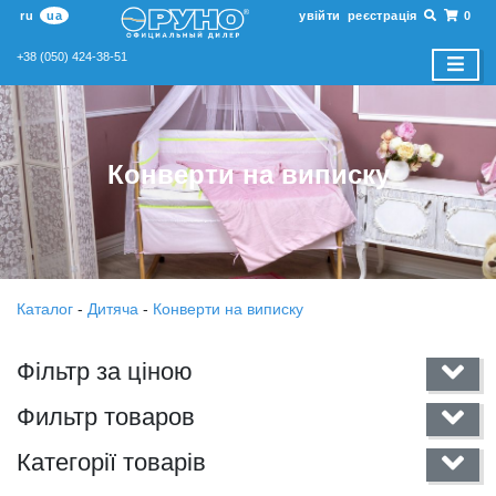
ru
ua
увійти
реєстрація
0
+38 (050) 424-38-51
Конверти на виписку
Каталог
-
Дитяча
-
Конверти на виписку
Фільтр за ціною
Фильтр товаров
Категорії товарів