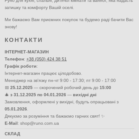
Руно для кухні, спальні, дитячої кімнати та ванної, яка надасть
затишку та комфорту Вашій оселі.
Ми бажаємо Вам приємних покупок та будемо раді бачити Вас
знову!
КОНТАКТИ
ІНТЕРНЕТ-МАГАЗИН
Телефон
:
+38 (050) 424 38 51
Графік роботи
:
Інтернет-магазин працює цілодобово.
Менеджер на зв'язку пн-чт 9:00 - 17:30; пт 9:00 - 17:00
📅
25.12.2025
— скорочений робочий день до
15:00
🎄
з 31.12.2025 по 04.01.2026
—
вихідні дні
Замовлення, оформлені у вихідні, будуть опрацьовані з
05.01.2026
.
Дякуємо за розуміння та бажаємо гарних свят! ✨
E-Mail
:
shop@runo.com.ua
СКЛАД