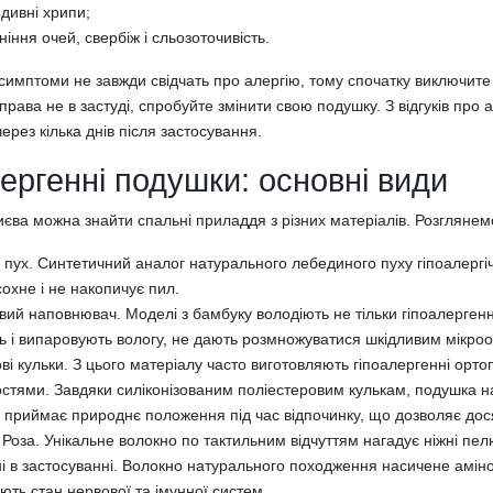
дивні хрипи;
іння очей, свербіж і сльозоточивість.
симптоми не завжди свідчать про алергію, тому спочатку виключите
права не в застуді, спробуйте змінити свою подушку. З відгуків п
ерез кілька днів після застосування.
ергенні подушки: основні види
иєва можна знайти спальні приладдя з різних матеріалів. Розгляне
пух. Синтетичний аналог натурального лебединого пуху гіпоалергіч
охне і не накопичує пил.
ий наповнювач. Моделі з бамбуку володіють не тільки гіпоалерге
 і випаровують вологу, не дають розмножуватися шкідливим мікроо
ві кульки. З цього матеріалу часто виготовляють гіпоалергенні орт
стями. Завдяки силіконізованим поліестеровим кулькам, подушка на
о приймає природнє положення під час відпочинку, що дозволяє дос
Роза. Унікальне волокно по тактильним відчуттям нагадує ніжні пел
і в застосуванні. Волокно натурального походження насичене амін
ть стан нервової та імунної систем.