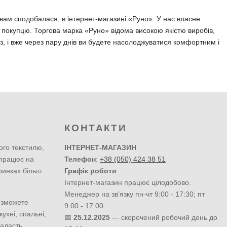
вам сподобалася, в інтернет-магазині «Руно». У нас власне
 покупцю. Торгова марка «Руно» відома високою якістю виробів,
, і вже через пару днів ви будете насолоджуватися комфортним і
КОНТАКТИ
ого текстилю,
ІНТЕРНЕТ-МАГАЗИН
 працює на
Телефон
:
+38 (050) 424 38 51
ринках більш
Графік роботи
:
Інтернет-магазин працює цілодобово.
Менеджер на зв'язку пн-чт 9:00 - 17:30; пт
 зможете
9:00 - 17:00
ухні, спальні,
📅
25.12.2025
— скорочений робочий день до
надасть