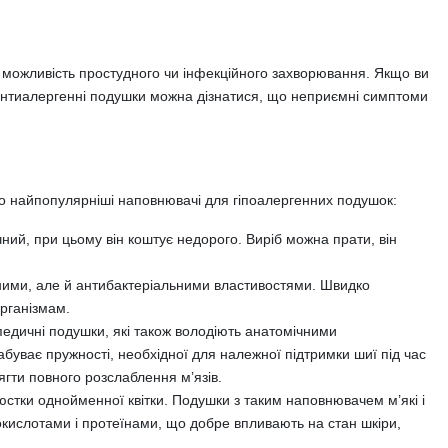
 можливість простудного чи інфекційного захворювання. Якщо ви
ро антиалергенні подушки можна дізнатися, що неприємні симптоми
мо найпопулярніші наповнювачі для гіпоалергенних подушок:
ний, при цьому він коштує недорого. Виріб можна прати, він
нними, але й антибактеріальними властивостями. Швидко
рганізмам.
опедичні подушки, які також володіють анатомічними
буває пружності, необхідної для належної підтримки шиї під час
ягти повного розслаблення м’язів.
юстки однойменної квітки. Подушки з таким наповнювачем м’які і
окислотами і протеїнами, що добре впливають на стан шкіри,