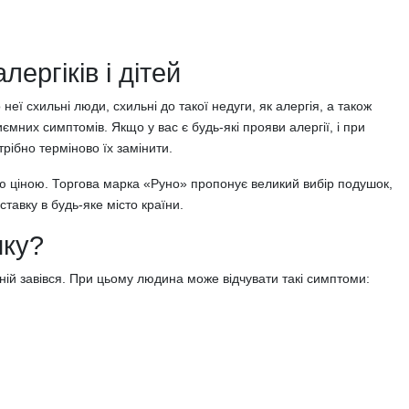
ергіків і дітей
ї схильні люди, схильні до такої недуги, як алергія, а також
них симптомів. Якщо у вас є будь-які прояви алергії, і при
ібно терміново їх замінити.
ю ціною. Торгова марка «Руно» пропонує великий вибір подушок,
тавку в будь-яке місто країни.
шку?
ній завівся. При цьому людина може відчувати такі симптоми: