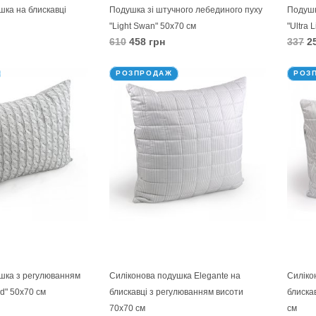
шка на блискавці
Подушка зі штучного лебединого пуху
Подушк
"Light Swan" 50х70 см
"Ultra 
610
458 грн
337
25
В КОШИК
В 
РОЗПРОДАЖ
РОЗ
шка з регулюванням
Силіконова подушка Elegante на
Силіко
id" 50х70 см
блискавці з регулюванням висоти
блиска
70х70 см
см