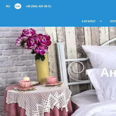
RU
UA
+38 (050) 424-38-51
КАТАЛОГ
ОПЛ
Ан