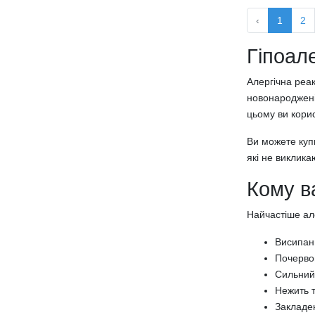
Подушки з пам'яттю
‹
1
2
Чохли на подушки
Постільна білизна
Гіпоал
Постільна білизна з сатину
Постільна білизна з бязі
Алергічна реак
новонароджені
Постільна білизна з попліну
цьому ви кори
Постільна білизна з мікрофібри
Підковдри
Ви можете куп
Комплекти постільної білизни
які не виклика
Сімейний комплект постільної білизни
Односпальний комплект постільної
Кому в
білизни
Найчастіше ал
Полуторний комплект постільної
білизни
Висипанн
Двоспальний комплект постільної
Почервон
білизни
Сильний
Комплект постільної білизни євро
Нежить т
розміру
Закладен
Простирадла