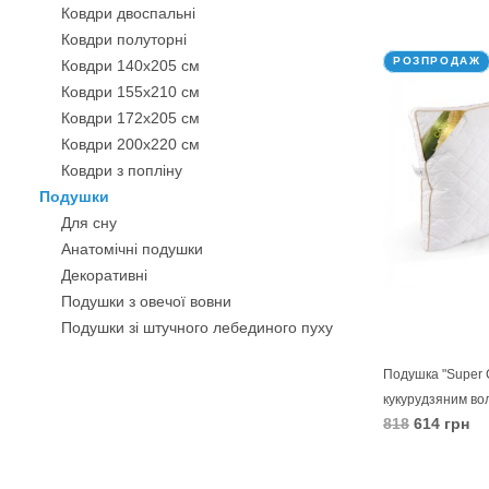
Ковдри двоспальні
В КОШИК
Ковдри полуторні
РОЗПРОДАЖ
Ковдри 140х205 см
Ковдри 155х210 см
Ковдри 172х205 см
Ковдри 200х220 см
Ковдри з попліну
Подушки
Для сну
Анатомічні подушки
Декоративнi
Подушки з овечої вовни
Подушки зі штучного лебединого пуху
Бамбукові подушки
Подушка "Super C
Силіконові подушки
кукурудзяним во
Подушки з кукурудзяним волокном
818
614 грн
Подушки з волокном Троянди
В КОШИК
Антиалергенні подушки
Подушки-валики