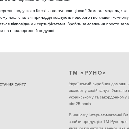
лергенні подушки в Києві за доступною ціною? Замовте модель, яка 
тому наші спальні приладдя коштують недорого і по кишені кожному
ється відповідними сертифікатами. Зробіть замовлення просто зараз
м на гіпоалергенній подушці.
ТМ «РУНО»
Український виробник домашнь
СТАННЯ САЙТУ
експерт у своїй галузі. Успішно
українському та закордонному 
ніж 25 років.
В нашому інтернет-магазині Ви
знайти продукцію ТМ Руно для к
дитячої кімнати та ванної, яка 