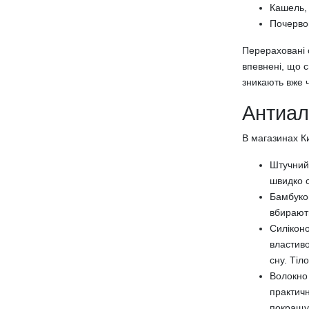
Кашель, 
Наволочки
Почервон
Постільна білизна з фланелі
Наматрацники
Перераховані 
Наматрацники на гумці
впевнені, що с
зникають вже ч
Наматрацники з бортами
Водонепроникні наматрацники
Антиал
Наматрацники 80х200 см
Наматрацники 90х200 см
В магазинах К
Наматрацники 120х200 см
Штучний 
Наматрацники 140х200 см
швидко с
Наматрацники 160х200 см
Бамбуков
Наматрацники 180х200 см
вбирають
Наматрацники 90х190 см
Силіконо
Наматрацники 120х190 см
властиво
Наматрацники 140х190 см
сну. Тіл
Наматрацники 160х190 см
Волокно 
Наматрацники 180х190 см
практичн
Наматрацники 80х190 см
покращую