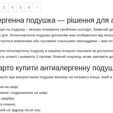
3
4
5
6
›
ергенна подушка — рішення для ал
ція на подушку – вельми поширена проблема сьогодні. Зазвичай до не
 діти. Антиалергенна подушка допоможе вам позбавитися від неприєм
стуєтеся вовняними або пуховими спальними приладдями – вам потр
ити гіпоалергенну подушку в нашому інтернет-магазині за доступно
ють алергії і знижують її прояви. Кожний покупець може замовити дос
арто купити антиалергенну поду
ергія при використання подушки виникає на пилового кліща, який в 
я на шкірі;
іння і подразнення на шкірі;
 свербіж;
а чхання;
ий ніс відразу після сну;