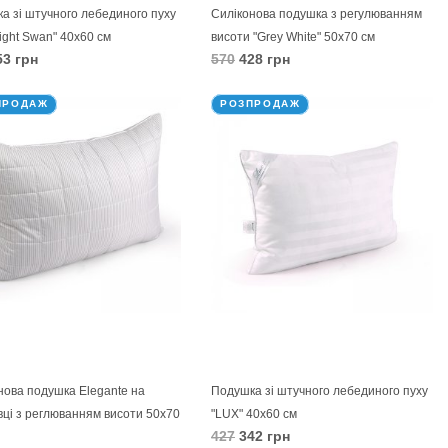
а зі штучного лебединого пуху
Силіконова подушка з регулюванням
Light Swan" 40х60 см
висоти "Grey White" 50х70 см
3 грн
570
428 грн
КОШИК
В КОШИК
ПРОДАЖ
РОЗПРОДАЖ
нова подушка Elegante на
Подушка зі штучного лебединого пуху
вці з реглюванням висоти 50х70
"LUX" 40х60 см
427
342 грн