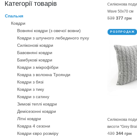
Категорії товарів
Силіконова поду
Wave 50х70 см
Спальня
539
377 грн
Ковдри
В КОШИК
Вовняні ковдри (з овечої вовни)
РОЗПРОДАЖ
Ковдри з штучного лебединого пуху
Силіконові ковдри
Бавовняні ковдри
Бамбукові ковдри
Ковдри з мікрофібри
Ковдра з волокна Троянди
Ковдри з бязі
Ковдри з тику
Ковдри з сатину
Зимові теплі ковдри
Демісезонні ковдри
Літні ковдри
Силіконова поду
Ковдра 4 сезони
висоти "Grey Bra
Ковдри євро розміру
430
344 грн