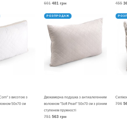
601
481 грн
455
36
В КОШИК
В 
РОЗПРОДАЖ
РОЗ
orn" з висотою з
Двокамерна подушка з антиалегенним
Силіко
706
56
локном 50х70 см
волокном "Soft Pearl" 50х70 см з різним
ступенем пружності
В 
751
563 грн
В КОШИК