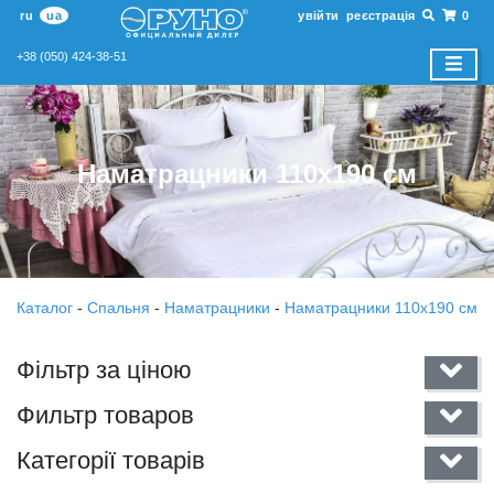
ru
ua
увійти
реєстрація
0
+38 (050) 424-38-51
Наматрацники 110х190 см
Каталог
-
Спальня
-
Наматрацники
-
Наматрацники 110х190 см
Фільтр за ціною
Фильтр товаров
Категорії товарів