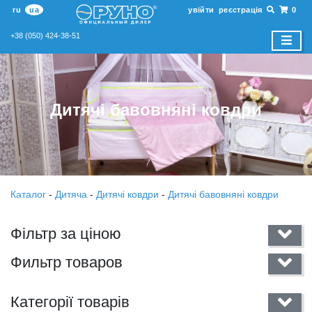
ru
ua
увійти
реєстрація
0
+38 (050) 424-38-51
Дитячі бавовняні ковдри
Каталог
-
Дитяча
-
Дитячі ковдри
-
Дитячі бавовняні ковдри
Фільтр за ціною
Фильтр товаров
Категорії товарів