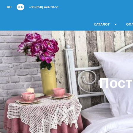
RU
UA
+38 (050) 424-38-51
КАТАЛОГ
ОПЛ
Пост