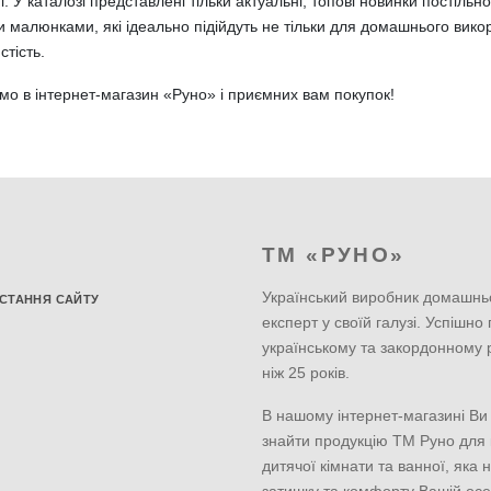
і. У каталозі представлені тільки актуальні, топові новинки постільно
 малюнками, які ідеально підійдуть не тільки для домашнього викор
стість.
мо в інтернет-магазин «Руно» і приємних вам покупок!
ТМ «РУНО»
Український виробник домашнь
СТАННЯ САЙТУ
експерт у своїй галузі. Успішно
українському та закордонному 
ніж 25 років.
В нашому інтернет-магазині Ви
знайти продукцію ТМ Руно для к
дитячої кімнати та ванної, яка 