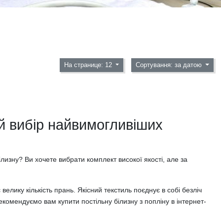
На странице: 12
Сортування: за датою
ий вибір найвимогливіших
ілизну? Ви хочете вибрати комплект високої якості, але за
велику кількість прань. Якісний текстиль поєднує в собі безліч
комендуємо вам купити постільну білизну з попліну в інтернет-