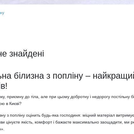
іну
не знайдені
ьна білизна з попліну – найкращ
в!
ку, приємну до тіла, але при цьому добротну і недорогу постільну б
ою в Києві?
зну з попліну оцінить будь-яка господиня: міцний матеріал витримує 
ви цінуєте якість, комфорт і бажаєте максимально заощадити, ми ре
о».