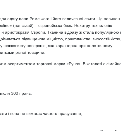
для одягу папи Римського і його величезної свити. Це повинен
eline» (папський) – європейська бязь. Нехитру технологію
а й аристократія Європи. Тканина відразу ж стала популярною і
різняється підвищеною міцністю, практичністю, зносостійкістю,
ладку шовковисту поверхню, яка характерна при полотняному
итками різної товщини.
оким асортиментом торгової марки «Руно». В каталозі є сімейна
 після 300 прань;
рвати і вона не вимагає частого прасування;