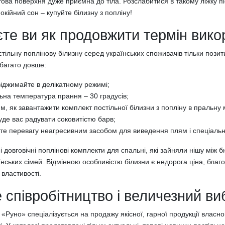
това поверхня дуже приємна до тіла. Розслабитися в такому ліжку 
покійний сон – купуйте білизну з попліну!
єте ви як продовжити термін вико
стільну поплінову білизну серед українських споживачів тільки пози
багато довше:
 віджимайте в делікатному режимі;
на температура прання – 30 градусів;
м, як завантажити комплект постільної білизни з попліну в пральн
де вас радувати соковитістю барв;
те перевагу неагресивним засобом для виведення плям і спеціаль
 і довговічні поплінові комплекти для спальні, які зайняли нішу між
їнських сімей. Відмінною особливістю білизни є недорога ціна, благ
 властивості.
 співробітництво і величезний ви
 «Руно» спеціалізується на продажу якісної, гарної продукції вла