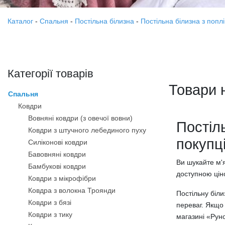
Каталог
-
Спальня
-
Постільна білизна
-
Постільна білизна з попл
Категорії товарів
Товари 
Спальня
Ковдри
Вовняні ковдри (з овечої вовни)
Постіл
Ковдри з штучного лебединого пуху
покупці
Силіконові ковдри
Бавовняні ковдри
Ви шукайте м'я
Бамбукові ковдри
доступною цін
Ковдри з мікрофібри
Ковдра з волокна Троянди
Постільну біли
Ковдри з бязі
переваг. Якщо 
Ковдри з тику
магазині «Рун