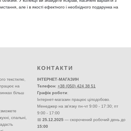
ї білизни. У колекції ви знайдете яскраві, насичені варіанти з
истання, але і в якості ефектного і необхідного подарунка на
КОНТАКТИ
ого текстилю,
ІНТЕРНЕТ-МАГАЗИН
 працює на
Телефон
:
+38 (050) 424 38 51
ринках більш
Графік роботи
:
Інтернет-магазин працює цілодобово.
Менеджер на зв'язку пн-чт 9:00 - 17:30; пт
 зможете
9:00 - 17:00
ухні, спальні,
📅
25.12.2025
— скорочений робочий день до
надасть
15:00