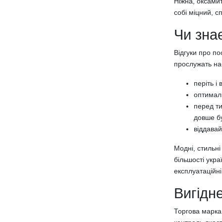
Ніжна, оксами
Бамбукові подушки
собі міцний, с
Силіконові подушки
Подушки з кукурудзяним волокном
Чи зна
Подушки з волокном Троянди
Відгуки про по
Антиалергенні подушки
прослужать на
Подушки-валики
Подушки з пам'яттю
періть і
Чохли на подушки
оптималь
Постільна білизна
перед ти
Постільна білизна з сатину
довше бу
Постільна білизна з бязі
віддавай
Постільна білизна з попліну
Постільна білизна з мікрофібри
Модні, стильні
більшості укра
Підковдри
експлуатаційні
Комплекти постільної білизни
Сімейний комплект постільної білизни
Вигідне
Односпальний комплект постільної
білизни
Торгова марка
Полуторний комплект постільної