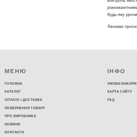
контроль якост
білизни
різноманітними
Двоспальний комплект постільної
будь-яку урочи
білизни
Ласкаво проси
Комплект постільної білизни євро
розміру
Простирадла
Наволочки
Постільна білизна з фланелі
Наматрацники
МЕНЮ
ІНФО
Наматрацники на гумці
Наматрацники з бортами
ГОЛОВНА
УМОВИ ВИКОРИ
Водонепроникні наматрацники
КАТАЛОГ
КАРТА САЙТУ
Наматрацники 80х200 см
Наматрацники 90х200 см
ОПЛАТА І ДОСТАВКА
FAQ
Наматрацники 120х200 см
ПОВЕРНЕННЯ ТОВАРУ
Наматрацники 140х200 см
ПРО ВИРОБНИКА
Наматрацники 160х200 см
НОВИНИ
Наматрацники 180х200 см
КОНТАКТИ
Наматрацники 90х190 см