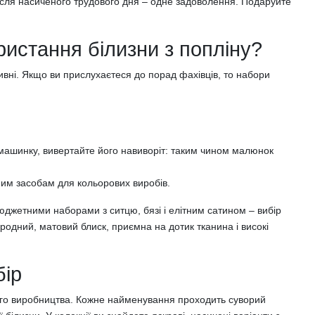
після насиченого трудового дня – одне задоволення. Подаруйте
ристання білизни з попліну?
тивні. Якщо ви прислухаєтеся до порад фахівців, то набори
у машинку, вивертайте його навиворіт: таким чином малюнок
ним засобам для кольорових виробів.
 бюджетними наборами з ситцю, бязі і елітним сатином – вибір
ородний, матовий блиск, приємна на дотик тканина і високі
бір
сного виробництва. Кожне найменування проходить суворий