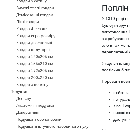
Ковдри з сатину
Поплін
Зимові теплі ковдри
Демісезонні ковдри
У 1310 році пе
Літні ковдри
був бути зручн
Ковдра 4 сезони
виготовлення і
Ковдри євро розміру
затребуваною. 
Ковдри двоспальні
але в той же ч
Ковдри полуторні
переплетенні 
Ковдри 140х205 см
Якщо ви планує
Ковдри 155х210 см
постільна біли
Ковдри 172х205 см
Ковдри 200х220 см
Переваги повіт
Ковдри з попліну
Подушки
стійке з
Для сну
натураль
Анатомічні подушки
якісні х
Декоративнi
високі е
Подушки з овечої вовни
доступні
Подушки зі штучного лебединого пуху