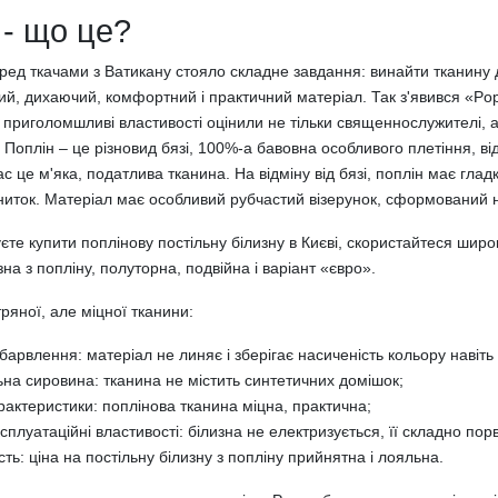
 - що це?
ред ткачами з Ватикану стояло складне завдання: винайти тканину 
ий, дихаючий, комфортний і практичний матеріал. Так з'явився «Pop
 приголомшливі властивості оцінили не тільки священнослужителі, 
Поплін – це різновид бязі, 100%-а бавовна особливого плетіння, від
ас це м'яка, податлива тканина. На відміну від бязі, поплін має г
ниток. Матеріал має особливий рубчастий візерунок, сформований н
те купити поплінову постільну білизну в Києві, скористайтеся шир
зна з попліну, полуторна, подвійна і варіант «євро».
ряної, але міцної тканини:
абарвлення: матеріал не линяє і зберігає насиченість кольору навіть
на сировина: тканина не містить синтетичних домішок;
арактеристики: поплінова тканина міцна, практична;
ксплуатаційні властивості: білизна не електризується, її складно по
сть: ціна на постільну білизну з попліну прийнятна і лояльна.