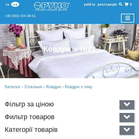
ru
ua
увійти
реєстрація
0
+38 (050) 424-38-51
Ковдри з тику
Каталог
-
Спальня
-
Ковдри
-
Ковдри з тику
Фільтр за ціною
Фильтр товаров
Категорії товарів