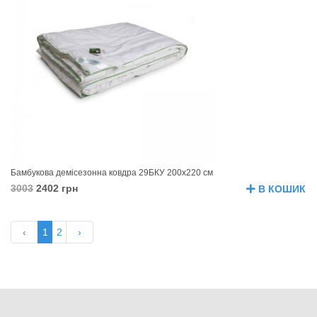
Бамбукова демісезонна ковдра 29БКУ 200х220 см
3003
2402 грн
В КОШИК
‹
1
2
›