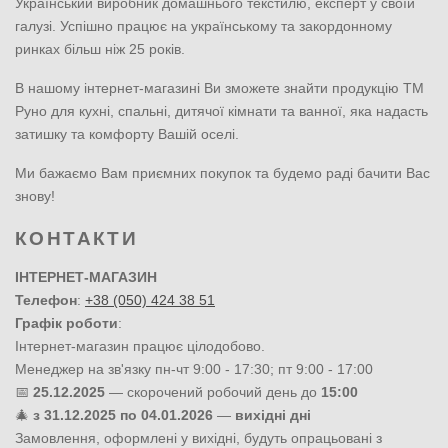
Український виробник домашнього текстилю, експерт у своїй
галузі. Успішно працює на українському та закордонному
ринках більш ніж 25 років.
В нашому інтернет-магазині Ви зможете знайти продукцію ТМ
Руно для кухні, спальні, дитячої кімнати та ванної, яка надасть
затишку та комфорту Вашій оселі.
Ми бажаємо Вам приємних покупок та будемо раді бачити Вас
знову!
КОНТАКТИ
ІНТЕРНЕТ-МАГАЗИН
Телефон
:
+38 (050) 424 38 51
Графік роботи
:
Інтернет-магазин працює цілодобово.
Менеджер на зв'язку пн-чт 9:00 - 17:30; пт 9:00 - 17:00
📅
25.12.2025
— скорочений робочий день до
15:00
🎄
з 31.12.2025 по 04.01.2026
—
вихідні дні
Замовлення, оформлені у вихідні, будуть опрацьовані з