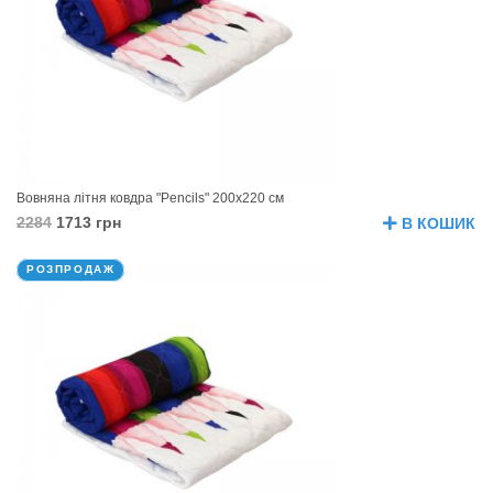
Вовняна літня ковдра "Pencils" 200х220 см
2284
1713 грн
В КОШИК
РОЗПРОДАЖ