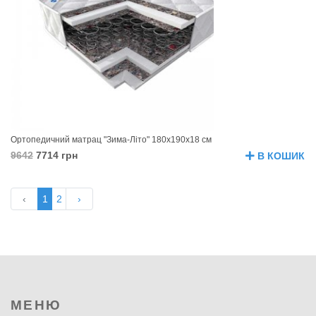
Ортопедичний матрац "Зима-Літо" 180х190х18 см
9642
7714 грн
В КОШИК
‹
1
2
›
МЕНЮ