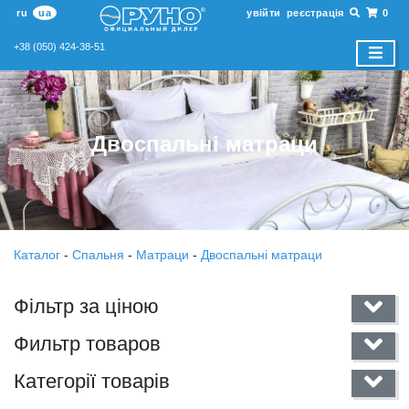
ru
ua
увійти
реєстрація
0
+38 (050) 424-38-51
Двоспальні матраци
Каталог
-
Спальня
-
Матраци
-
Двоспальні матраци
Фільтр за ціною
Фильтр товаров
Категорії товарів