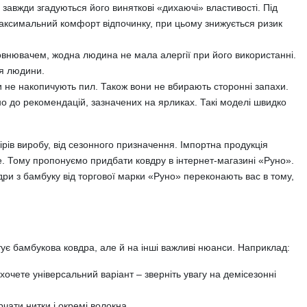
 завжди згадуються його виняткові «дихаючі» властивості. Під
максимальний комфорт відпочинку, при цьому знижується ризик
повнювачем, жодна людина не мала алергії при його використанні.
’я людини.
ни не накопичують пил. Також вони не вбирають сторонні запахи.
дно до рекомендацій, зазначених на ярликах. Такі моделі швидко
мірів виробу, від сезонного призначення. Імпортна продукція
е. Тому пропонуємо придбати ковдру в інтернет-магазині «Руно».
дри з бамбуку від торгової марки «Руно» переконають вас в тому,
штує бамбукова ковдра, але й на інші важливі нюанси. Наприклад:
хочете універсальний варіант – зверніть увагу на демісезонні
чати нитки і окремі волокна.