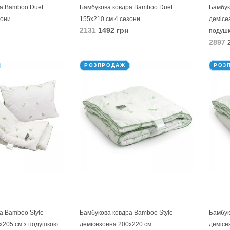
а Bamboo Duet
Бамбукова ковдра Bamboo Duet
Бамбук
зони
155х210 см 4 сезони
демісе
2131
1492 грн
подушк
2897
2
В КОШИК
В 
РОЗПРОДАЖ
РОЗ
а Bamboo Style
Бамбукова ковдра Bamboo Style
Бамбук
х205 см з подушкою
демісезонна 200х220 см
демісе