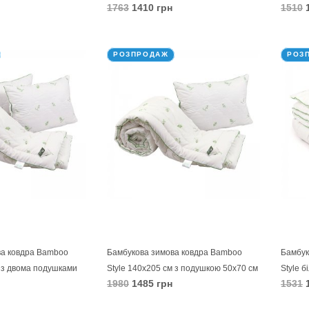
1763
1410 грн
1510
1
В КОШИК
В 
РОЗПРОДАЖ
РОЗ
ва ковдра Bamboo
Бамбукова зимова ковдра Bamboo
Бамбук
м з двома подушками
Style 140х205 см з подушкою 50х70 см
Style б
1980
1485 грн
1531
1
В КОШИК
В 