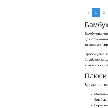
В КОШИК
Подушки з пам'яттю
Чохли на подушки
‹
1
2
Постільна білизна
Постільна білизна з сатину
Бамбук
Постільна білизна з бязі
Бамбукова ков
Постільна білизна з попліну
для отримання
Постільна білизна з мікрофібри
та приємні вир
Підковдри
Комплекти постільної білизни
Пропонуємо зро
Сімейний комплект постільної білизни
бамбукові ков
Односпальний комплект постільної
власного виро
білизни
Полуторний комплект постільної
Плюси 
білизни
Відгуки про ко
Двоспальний комплект постільної
білизни
Маленька
Комплект постільної білизни євро
бамбуков
розміру
Гігроско
Простирадла