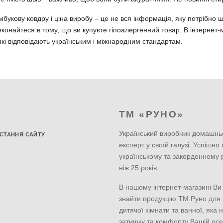
мбукову ковдру і ціна виробу – це не вся інформація, яку потрібно 
еконайтеся в тому, що ви купуєте гіпоалергенний товар. В інтернет
кі відповідають українським і міжнародним стандартам.
ТМ «РУНО»
Український виробник домашнь
СТАННЯ САЙТУ
експерт у своїй галузі. Успішно
українському та закордонному 
ніж 25 років.
В нашому інтернет-магазині Ви
знайти продукцію ТМ Руно для к
дитячої кімнати та ванної, яка 
затишку та комфорту Вашій осе