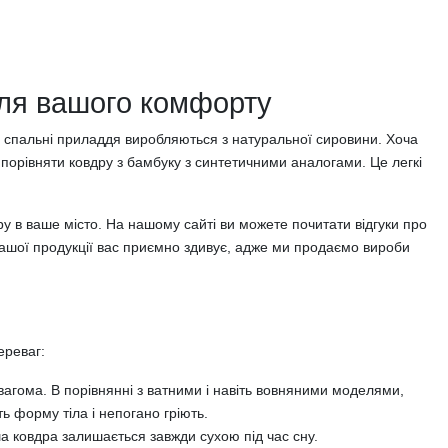
для вашого комфорту
і спальні приладдя виробляються з натуральної сировини. Хоча
орівняти ковдру з бамбуку з синтетичними аналогами. Це легкі
у в ваше місто. На нашому сайті ви можете почитати відгуки про
нашої продукції вас приємно здивує, адже ми продаємо вироби
ереваг:
агома. В порівнянні з ватними і навіть вовняними моделями,
ь форму тіла і непогано гріють.
аша ковдра залишається завжди сухою під час сну.