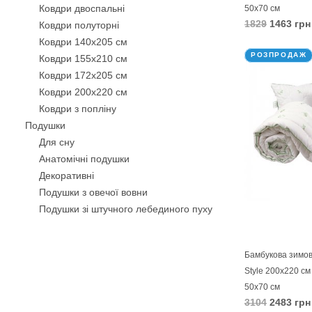
Ковдри двоспальні
50х70 см
1829
1463 грн
Ковдри полуторні
Ковдри 140х205 см
В КОШИК
РОЗПРОДАЖ
Ковдри 155х210 см
Ковдри 172х205 см
Ковдри 200х220 см
Ковдри з попліну
Подушки
Для сну
Анатомічні подушки
Декоративнi
Подушки з овечої вовни
Подушки зі штучного лебединого пуху
Бамбукові подушки
Силіконові подушки
Бамбукова зимо
Подушки з кукурудзяним волокном
Style 200х220 с
Подушки з волокном Троянди
50х70 см
Антиалергенні подушки
3104
2483 грн
Подушки-валики