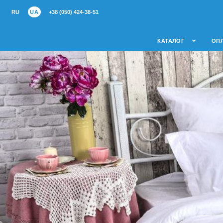
RU
UA
+38 (050) 424-38-51
КАТАЛОГ
ОПЛ