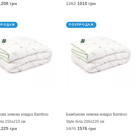
208 грн
1262
1010 грн
КОШИК
В КОШИК
ПРОДАЖ
РОЗПРОДАЖ
ова зимова ковдра Bamboo
Бамбукова зимова ковдра Bamboo
іла 155х210 см
Style біла 200х220 см
225 грн
1970
1576 грн
КОШИК
В КОШИК