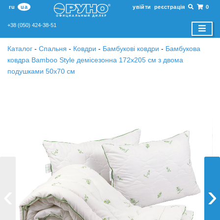
ru
ua
увійти
реєстрація
0
+38 (050) 424-38-51
Каталог
-
Спальня
-
Ковдри
-
Бамбукові ковдри
-
Бамбукова
ковдра Bamboo Style демісезонна 172х205 см з двома
подушками 50х70 см
‹
›