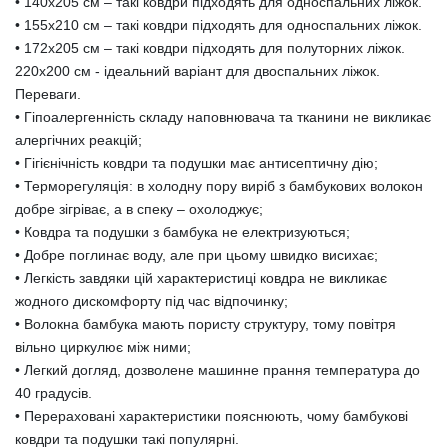
• 140х205 см – такі ковдри підходять для односпальних ліжок.
• 155х210 см – такі ковдри підходять для односпальних ліжок.
• 172х205 см – такі ковдри підходять для полуторних ліжок.
220х200 см - ідеальний варіант для двоспальних ліжок.
Переваги.
• Гіпоалергенність складу наповнювача та тканини не викликає
алергічних реакцій;
• Гігієнічність ковдри та подушки має антисептичну дію;
• Терморегуляція: в холодну пору виріб з бамбукових волокон
добре зігріває, а в спеку – охолоджує;
• Ковдра та подушки з бамбука не електризуються;
• Добре поглинає воду, але при цьому швидко висихає;
• Легкість завдяки цій характеристиці ковдра не викликає
жодного дискомфорту під час відпочинку;
• Волокна бамбука мають пористу структуру, тому повітря
вільно циркулює між ними;
• Легкий догляд, дозволене машинне прання температура до
40 градусів.
• Перераховані характеристики пояснюють, чому бамбукові
ковдри та подушки такі популярні.