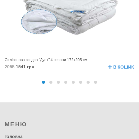
Силіконова ковдра "Дует" 4 сезони 172х205 см
Лі
2055
1541 грн
9
В КОШИК
МЕНЮ
ГОЛОВНА