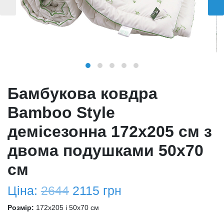
Бамбукова ковдра
Bamboo Style
демісезонна 172х205 см з
двома подушками 50х70
см
Ціна:
2644
2115
грн
Розмір:
172x205 і 50х70 см