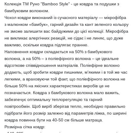
Колекція ТМ Руно "Bamboo Style" - це ковдра та подушки з
бамбуковим волокном.
Чохол ковдри виконаний із сучасного матеріалу — мікрофібра
з малюнком «бамбук», гарний дизайн та кант зеленого кольору
не зможе залишити вас байдужими до цієї колекції. Мікрофібра
не викликає алергічних реакцій, не сідає і не линяє, що дуже
важливо, оскільки ковдра підлягає пранню.
Наповнення ковдри складається на 50% з бамбукового
волокна, а на 50% – з поліефірного волокна – це ідеальне
відсоткове співвідношення матеріалів. Поліефірне волокно
додають, щоб зробити ковдри пишними, м'якими і в той же час
легкими, а враховуючи той факт, що поліефірного волокна не
більше 50% на якісних характеристиках виробів це не
позначається. Ковдра з бамбукового волокна мало важить,
забезпечує оптимальну теплорегуляцію та гарний
повітрообмін. Щоб виріб зберігав тепло, необхідно правильно
підібрати його розмір залежно від параметрів ліжка, по ширині
ковдра повинна бути на 40-50 см більше матраца.
Розмірна сітка ковдр: