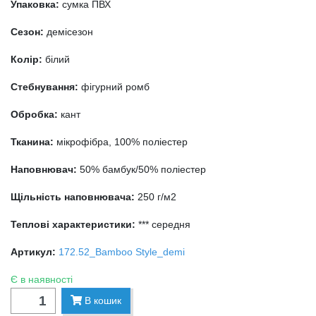
Упаковка:
сумка ПВХ
Сезон:
демісезон
Колір:
білий
Стебнування:
фігурний ромб
Обробка:
кант
Тканина:
мікрофібра, 100% поліестер
Наповнювач:
50% бамбук/50% поліестер
Щільність наповнювача:
250 г/м2
Теплові характеристики:
*** середня
Артикул:
172.52_Bamboo Style_demi
Є в наявності
В кошик