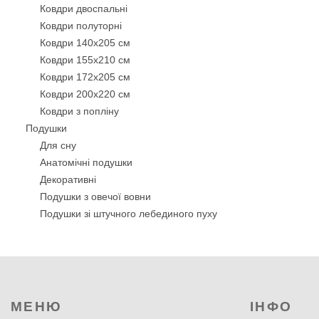
Ковдри двоспальні
Ковдри полуторні
Ковдри 140х205 см
Ковдри 155х210 см
Ковдри 172х205 см
Ковдри 200х220 см
Ковдри з попліну
Подушки
Для сну
Анатомічні подушки
Декоративнi
Подушки з овечої вовни
Подушки зі штучного лебединого пуху
Бамбукові подушки
Силіконові подушки
Подушки з кукурудзяним волокном
Подушки з волокном Троянди
Антиалергенні подушки
МЕНЮ
ІНФО
Подушки-валики