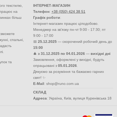
ого текстилю,
ІНТЕРНЕТ-МАГАЗИН
 працює на
Телефон
:
+38 (050) 424 38 51
ринках більш
Графік роботи
:
Інтернет-магазин працює цілодобово.
Менеджер на зв'язку пн-чт 9:00 - 17:30; пт
 зможете
9:00 - 17:00
ухні, спальні,
📅
25.12.2025
— скорочений робочий день до
надасть
15:00
лі.
🎄
з 31.12.2025 по 04.01.2026
—
вихідні дні
Замовлення, оформлені у вихідні, будуть
упок та
опрацьовані з
05.01.2026
.
Дякуємо за розуміння та бажаємо гарних
свят! ✨
E-Mail
:
shop@runo.com.ua
СКЛАД
Адреса
:
Україна
,
Київ
,
вулиця Куренівська 18