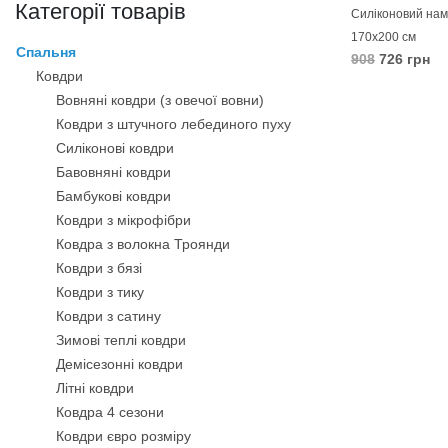
Категорії товарів
Силіконовий нам
170х200 см
Спальня
908
726 грн
Ковдри
В КОШИК
Вовняні ковдри (з овечої вовни)
Ковдри з штучного лебединого пуху
Силіконові ковдри
Бавовняні ковдри
Бамбукові ковдри
Ковдри з мікрофібри
Ковдра з волокна Троянди
Ковдри з бязі
Ковдри з тику
Ковдри з сатину
Зимові теплі ковдри
Демісезонні ковдри
Літні ковдри
Ковдра 4 сезони
Ковдри євро розміру