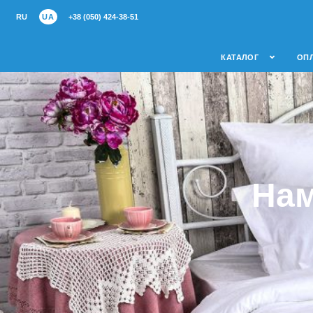
RU
UA
+38 (050) 424-38-51
КАТАЛОГ
ОПЛ
Нам