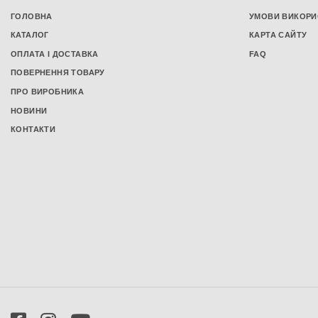
Подушки з пам'яттю
ГОЛОВНА
УМОВИ ВИКОРИ
Чохли на подушки
КАТАЛОГ
КАРТА САЙТУ
Постільна білизна
ОПЛАТА І ДОСТАВКА
FAQ
Постільна білизна з сатину
ПОВЕРНЕННЯ ТОВАРУ
Постільна білизна з бязі
ПРО ВИРОБНИКА
Постільна білизна з попліну
НОВИНИ
Постільна білизна з мікрофібри
КОНТАКТИ
Підковдри
Комплекти постільної білизни
Сімейний комплект постільної білизни
Односпальний комплект постільної
білизни
Полуторний комплект постільної
білизни
Двоспальний комплект постільної
білизни
Комплект постільної білизни євро
розміру
Простирадла