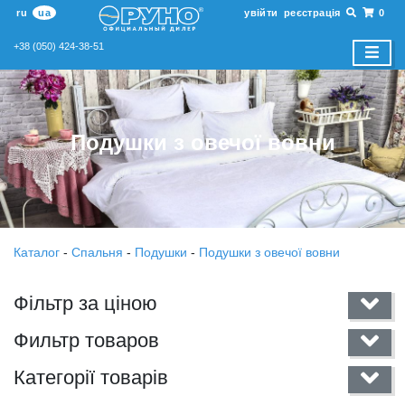
ru
ua
увійти
реєстрація
0
+38 (050) 424-38-51
Подушки з овечої вовни
Каталог
-
Спальня
-
Подушки
-
Подушки з овечої вовни
Фільтр за ціною
Фильтр товаров
Категорії товарів