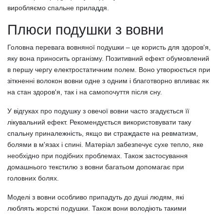
виробляємо спальне приладдя.
Плюси подушки з вовни
Головна перевага вовняної подушки – це користь для здоров'я,
яку вона приносить організму. Позитивний ефект обумовлений
в першу чергу електростатичним полем. Воно утворюється при
зіткненні волокон вовни одне з одним і благотворно впливає як
на стан здоров'я, так і на самопочуття після сну.
У відгуках про подушку з овечої вовни часто згадується її
лікувальний ефект. Рекомендується використовувати таку
спальну приналежність, якщо ви страждаєте на ревматизм,
болями в м'язах і спині. Матеріал забезпечує сухе тепло, яке
необхідно при подібних проблемах. Також застосування
домашнього текстилю з вовни багатьом допомагає при
головних болях.
Моделі з вовни особливо припадуть до душі людям, які
люблять жорсткі подушки. Також вони володіють такими