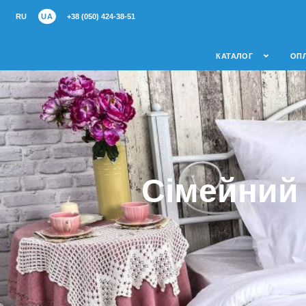
RU
UA
+38 (050) 424-38-51
КАТАЛОГ
ОПЛ
Сімейний 