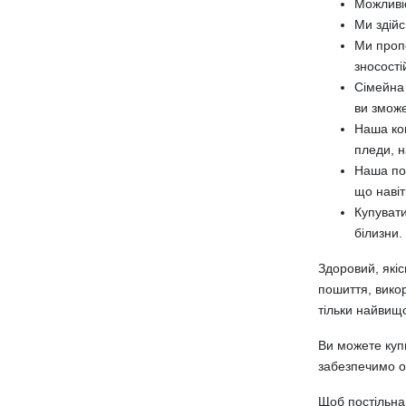
Можливіс
Постільна білизна з сатину
Ми здійс
Постільна білизна з бязі
Ми пропо
Постільна білизна з попліну
зносості
Постільна білизна з мікрофібри
Сімейна 
Підковдри
ви зможе
Комплекти постільної білизни
Наша ком
Сімейний комплект постільної
пледи, н
білизни
Наша пос
Односпальний комплект постільної
що навіт
білизни
Купувати
білизни.
Полуторний комплект постільної
білизни
Здоровий, якіс
Двоспальний комплект постільної
пошиття, вико
білизни
тільки найвищ
Комплект постільної білизни євро
розміру
Ви можете куп
Простирадла
забезпечимо оп
Наволочки
Щоб постільна
Постільна білизна з фланелі