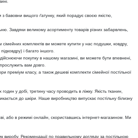
ині.
 з бавовни вищого ґатунку, який порадує своєю якістю,
ьню. Завдяки великому асортименту товарів різних забарвлень,
м сімейних комплектів ви можете купити у нас подушки, ковдру,
ідковдру) і багато іншого.
 здійснюючи покупку в нашому магазині, ви можете бути впевнені,
 прослужить вам довго.
ори преміум класу, а також дешеві комплекти сімейної постільної
годин у добі, третину часу проводить в ліжку. Якість тканин,
икається до шкіри. Наше виробництво випускає постільну білизну
ві, або в режимі онлайн, скориставшись інтернет-магазином. Ми
ик виробу. Рекомендації по правильному догляду за постільною