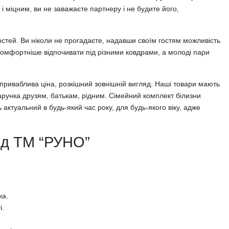
 міцним, ви не заважаєте партнеру і не будите його,
гостей. Ви ніколи не прогадаєте, надавши своїм гостям можливість
комфортніше відпочивати під різними ковдрами, а молоді пари
 приваблива ціна, розкішний зовнішній вигляд. Наші товари мають
арунка друзям, батькам, рідним. Сімейний комплект білизни
ктуальний в будь-який час року, для будь-якого віку, адже
від ТМ “РУНО”
ка.
і.