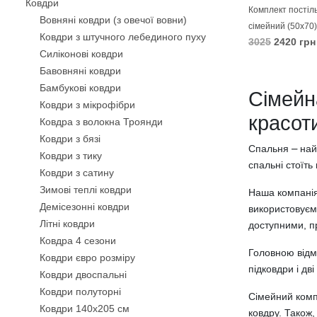
Ковдри
Комплект постіль
Вовняні ковдри (з овечої вовни)
сімейний (50х70)
Ковдри з штучного лебединого пуху
3025
2420 грн
Силіконові ковдри
В КОШИК
Бавовняні ковдри
Бамбукові ковдри
Сімейн
Ковдри з мікрофібри
красоти
Ковдра з волокна Троянди
Ковдри з бязі
Спальня ⎼ най
Ковдри з тику
спальні стоїть
Ковдри з сатину
Зимові теплі ковдри
Наша компанія
Демісезонні ковдри
використовуємо
Літні ковдри
доступними, п
Ковдра 4 сезони
Головною відмі
Ковдри євро розміру
підковдри і дв
Ковдри двоспальні
Ковдри полуторні
Сімейний компл
Ковдри 140х205 см
ковдру. Також,