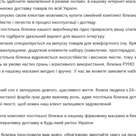
ть здійснити замовлення в режимі онлайн, в нашому інтернет-магаз
нюємо доставку товарів по всій Україні.
нуємо своїм клієнтам можливість купити сімейний комплект білизни
йкістю і легкістю в процесі експлуатації і догляду.
постільна білизна нашого виробництва гідно прикрасить вашу спал
те підібрати ідеальний варіант для вашого інтер'єру.
панія спеціалізується на випуску товарів для комфортного сну. Крі
аматрацники, додаткові елементи набору (наволочки, простирадло, п
тільна білизна відрізняється зносостійкістю і високою якістю, тому
ь за умови частих прань і агресивного використання, білизна РУНО
 в нашому магазині вигідно і зручно. У нас ви можете замовити наб
ний сон є запорукою довгого, щасливого життя. Кожна людина з 24-х 
ристаної фарби грає дуже важливу роль, адже постільна білизна дот
ої якості, щоб кожен наш клієнт залишився задоволений.
ити комплект постільної білизни в нашому фірмовому магазині в Киє
еративну доставку в будь-який регіон України.
 білизна прослужила вам довго, обов'язково звертайте увагу на ярл