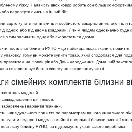
бленому ліжку. Наявність двох ковдр робить сон більш комфортним і
 або перевертаючись на інший бік.
ни варто купити не тільки для особистого використання, але і для 
 під одною або під двома ковдрами. Літнім людям однозначно буде 
ься з тим залишити одну або скористатися двома.
кти постільної білизни РУНО ⎼ це найвища якість тканин, пошиття,
у упаковку, тому ви можете купити товар, який сподобався для под
м презентом на Новий рік або День народження. Домашній текстиль а
одня використовує його в своєму повсякденному житті.
ги сімейних комплектів білизни 
озмаїтість моделей.
 співвідношення цін і якості.
 забарвлень і варіантів тканини.
ть індивідуального пошиття по параметрам вашого унікального ліж
ть купити недорогі моделі сімейної постільної білизни високої якост
постільну білизну РУНО, ви підтримуєте українського виробника.