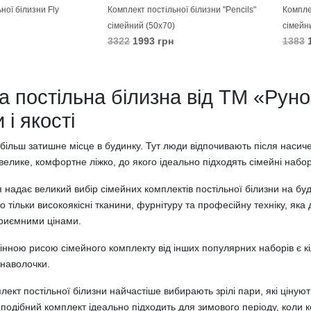
ної білизни Fly
Комплект постільної білизни "Pencils"
Комплек
сімейний (50х70)
сімейн
3322
1993 грн
1383
1
В КОШИК
В 
а постільна білизна від ТМ «Руно
 і якості
більш затишне місце в будинку. Тут люди відпочивають після насиче
 велике, комфортне ліжко, до якого ідеально підходять сімейні набор
 надає великий вибір сімейних комплектів постільної білизни на бу
 тільки високоякісні тканини, фурнітуру та професійну техніку, яка
риємними цінами.
нною рисою сімейного комплекту від інших популярних наборів є кіл
і наволочки.
ект постільної білизни найчастіше вибирають зрілі пари, які цінують
 подібний комплект ідеально підходить для зимового періоду, коли к