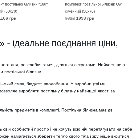
т постільної білизни "Star"
Комплект постільної білизни Owl
ий (50х70)
сімейний (50х70)
106 грн
3322
1993 грн
КОШИК
В КОШИК
» - ідеальне поєднання ціни,
ного дня, розслабляються, діляться секретами. Найчастіше в
и постільної білизни.
дь-який смак, бюджет, вподобання. У виробництві ми
 дозволяє виробляти постільну білизну найвищої якості за
ькість предметів в комплекті. Постільна білизна має дві
 свій особистий простір і не хочуть всю ніч перетягувати на себе
ожен намагається зберегти тепло свого тіла і зручніше вкритися