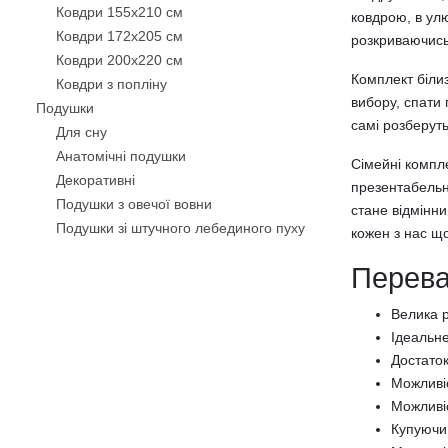
Ковдри 155х210 см
ковдрою, в улю
Ковдри 172х205 см
розкриваючись
Ковдри 200х220 см
Комплект білиз
Ковдри з попліну
вибору, спати
Подушки
самі розберут
Для сну
Анатомічні подушки
Сімейні компле
Декоративнi
презентабельн
Подушки з овечої вовни
стане відмінни
Подушки зі штучного лебединого пуху
кожен з нас щ
Бамбукові подушки
Перева
Силіконові подушки
Подушки з кукурудзяним волокном
Велика р
Подушки з волокном Троянди
Ідеальне
Антиалергенні подушки
Достаток
Подушки-валики
Можливіс
Подушки з пам'яттю
Можливіс
Чохли на подушки
Купуючи 
Постільна білизна