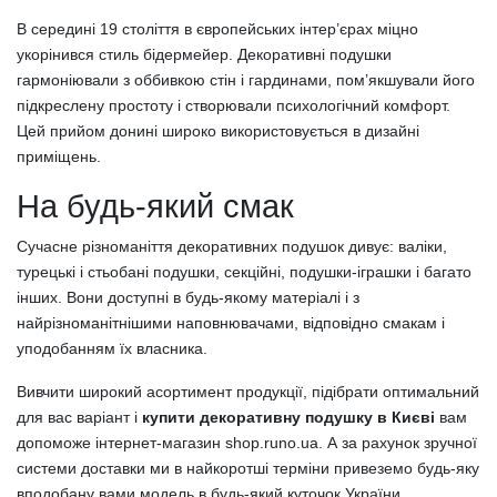
В середині 19 століття в європейських інтер’єрах міцно
укорінився стиль бідермейер. Декоративні подушки
гармоніювали з оббивкою стін і гардинами, пом’якшували його
підкреслену простоту і створювали психологічний комфорт.
Цей прийом донині широко використовується в дизайні
приміщень.
На будь-який смак
Сучасне різноманіття декоративних подушок дивує: валіки,
турецькі і стьобані подушки, секційні, подушки-іграшки і багато
інших. Вони доступні в будь-якому матеріалі і з
найрізноманітнішими наповнювачами, відповідно смакам і
уподобанням їх власника.
Вивчити широкий асортимент продукції, підібрати оптимальний
для вас варіант і
купити декоративну подушку в Києві
вам
допоможе інтернет-магазин shop.runo.ua. А за рахунок зручної
системи доставки ми в найкоротші терміни привеземо будь-яку
вподобану вами модель в будь-який куточок України.