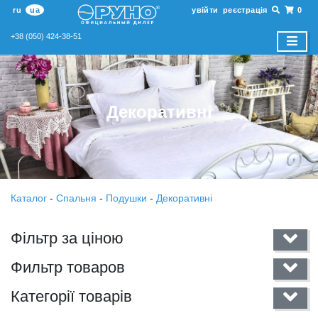
ru
ua
увійти
реєстрація
0
+38 (050) 424-38-51
Декоративнi
Каталог
-
Спальня
-
Подушки
-
Декоративнi
Фільтр за ціною
Фильтр товаров
Категорії товарів