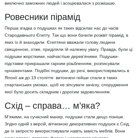
виключно заможних людей і асоціювалася з розкішшю.
Ровесники пірамід
Перша згадка о подушках як таких відсилає нас до часів
Стародавнього Єгипту. Так що вони бачили розквіт пірамід, в
яких їх й знаходили. Єгиптяни вважали голову людини
священною, отже, приділяли їй належну увагу. Правда, були ці
подушки жорсткими, найчастіше дерев’яними. Подушки-
підставки прикрашали гарним різьбленням, розписували
орнаментами. Подібні подушки, до речі, використовувались в
Японії аж до 19 століття: витончені гейши спали в таких
спартанських умовах, щоб не зіпсувати зачіску, спорудження
якої було досить складним і дорогим задоволенням.
Схід – справа… м’яка?
М’якими, на сучасний манер, подушки стали дещо пізніше.
Згідно одній з версій, вітчизною декоративних подушок є Схід,
де їх запросто використовували навіть замість меблів. Вони