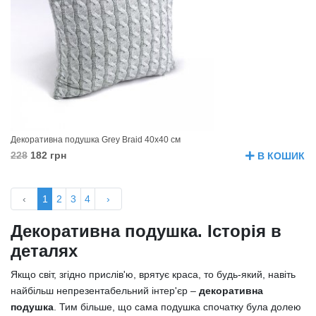
Декоративна подушка Grey Braid 40х40 см
228
182 грн
В КОШИК
‹
1
2
3
4
›
Декоративна подушка. Історія в
деталях
Якщо світ, згідно прислів'ю, врятує краса, то будь-який, навіть
найбільш непрезентабельний інтер'єр –
декоративна
подушка
. Тим більше, що сама подушка спочатку була долею