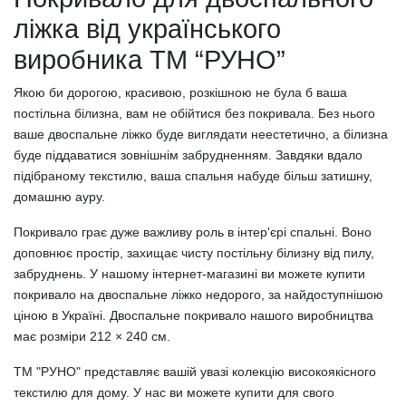
ліжка від українського
виробника ТМ “РУНО”
Якою би дорогою, красивою, розкішною не була б ваша
постільна білизна, вам не обійтися без покривала. Без нього
ваше двоспальне ліжко буде виглядати неестетично, а білизна
буде піддаватися зовнішнім забрудненням. Завдяки вдало
підібраному текстилю, ваша спальня набуде більш затишну,
домашню ауру.
Покривало грає дуже важливу роль в інтер'єрі спальні. Воно
доповнює простір, захищає чисту постільну білизну від пилу,
забруднень. У нашому інтернет-магазині ви можете купити
покривало на двоспальне ліжко недорого, за найдоступнішою
ціною в Україні. Двоспальне покривало нашого виробництва
має розміри 212 × 240 см.
ТМ "РУНО" представляє вашій увазі колекцію високоякісного
текстилю для дому. У нас ви можете купити для свого