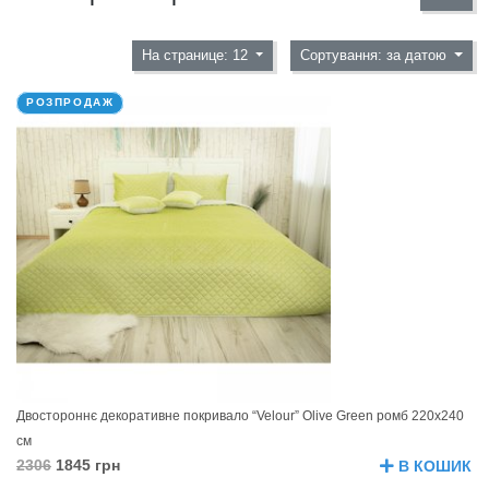
На странице: 12
Сортування: за датою
РОЗПРОДАЖ
Двостороннє декоративне покривало “Velour” Olive Green ромб 220х240
см
2306
1845 грн
В КОШИК