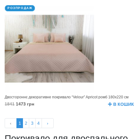
РОЗПРОДАЖ
Двостороннє декоративне покривало “Velour” Apricot ромб 180х220 см
1841
1473 грн
В КОШИК
‹
1
2
3
4
›
Покривало для двоспального