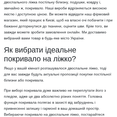
двоспального ліжка постільну білизну, подушки, ковдру і,
звичайно ж, покривало. Наші вироби відрізняються високою
якістю і доступною ціною. Ви можете відвідати наш фірмовий
магазин, який працює в Києві, щоб на власні очі побачити і при
бажанні доторкнутися до тканини, оцінити шви. Крім того, ви
завжди можете зробити замовлення онлайн. Ми доставимо
вибраний вами товар в будь-яке місто України.
Як вибрати ідеальне
покривало на ліжко?
Якщо у вашій кімнаті розташувалося двоспальне ліжко, тоді
для вас завжди будуть актуальні пропозиції покупки постільної
білизни або покривала.
При виборі покривала дуже важливо не переплутати його з
пледом, адже це два абсолютно різних поняття. Головна
функція покривала полягає в захисті від забруднень і
привнесенні затишку і гармонії в ваш домашній простір.
Вибираючи покривало на двоспальне ліжко, постарайтеся