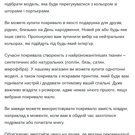
підібрати модель, яка буде перегукуватися з кольором зі
шторами і портьєрами.
Ви можете купити покривало в якості подарунка для друзів,
рідних, близьких на День народження, Новий рік або будь-яке
інше свято. Пропонуємо вам зупинити вибір на нейтральних
кольорах, які підійдуть під будь-який інтер'єр.
Сучасні покривала створюють з найрізноманітніших тканин ⎼
синтетичних або натуральних (поплін, бязь, сатин,
мікрофібра). У нашому магазині ви можете купити однотонні
моделі, а також покривала з яскравим принтом, який буде вам
піднімати настрій і додавати оптимізму вашій спальні. Дуже
важливо вгадати з розміром, адже немає нічого гіршого, якщо
вибране покривало мало.
Ви завжди можете використовувати покривало замість ковдри,
наприклад в моменти, коли вам в обідній час захотілося
подрімати або почитати книгу.
Обов'язково звертайте увагу на ярлик, де вказані рекомендації