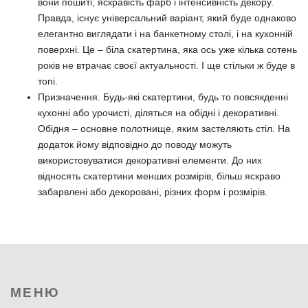
вони пошиті, яскравість фарб і інтенсивність декору.
Правда, існує універсальний варіант, який буде однаково
елегантно виглядати і на банкетному столі, і на кухонній
поверхні. Це – біла скатертина, яка ось уже кілька сотень
років не втрачає своєї актуальності. І ще стільки ж буде в
топі.
Призначення. Будь-які скатертини, будь то повсякденні
кухонні або урочисті, діляться на обідні і декоративні.
Обідня – основне полотнище, яким застеляють стіл. На
додаток йому відповідно до поводу можуть
використовуватися декоративні елементи. До них
відносять скатертини менших розмірів, більш яскраво
забарвлені або декоровані, різних форм і розмірів.
МЕНЮ