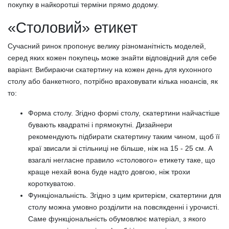
покупку в найкоротші терміни прямо додому.
«Столовий» етикет
Сучасний ринок пропонує велику різноманітність моделей,
серед яких кожен покупець може знайти відповідний для себе
варіант. Вибираючи скатертину на кожен день для кухонного
столу або банкетного, потрібно враховувати кілька нюансів, як
то:
Форма столу. Згідно формі столу, скатертини найчастіше
бувають квадратні і прямокутні. Дизайнери
рекомендують підбирати скатертину таким чином, щоб її
краї звисали зі стільниці не більше, ніж на 15 - 25 см. А
взагалі негласне правило «столового» етикету таке, що
краще нехай вона буде надто довгою, ніж трохи
короткуватою.
Функціональність. Згідно з цим критерієм, скатертини для
столу можна умовно розділити на повсякденні і урочисті.
Саме функціональність обумовлює матеріал, з якого