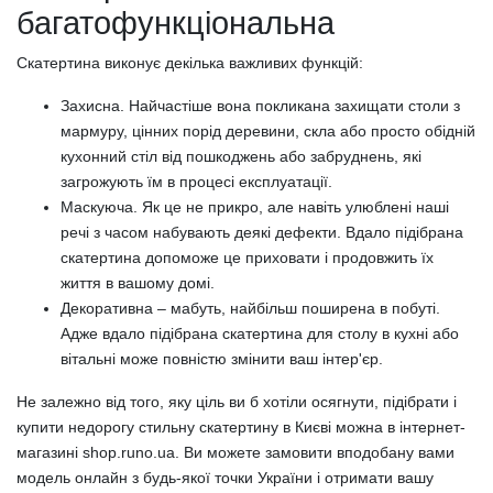
багатофункціональна
Скатертина виконує декілька важливих функцій:
Захисна. Найчастіше вона покликана захищати столи з
мармуру, цінних порід деревини, скла або просто обідній
кухонний стіл від пошкоджень або забруднень, які
загрожують їм в процесі експлуатації.
Маскуюча. Як це не прикро, але навіть улюблені наші
речі з часом набувають деякі дефекти. Вдало підібрана
скатертина допоможе це приховати і продовжить їх
життя в вашому домі.
Декоративна – мабуть, найбільш поширена в побуті.
Адже вдало підібрана скатертина для столу в кухні або
вітальні може повністю змінити ваш інтер'єр.
Не залежно від того, яку ціль ви б хотіли осягнути, підібрати і
купити недорогу стильну скатертину в Києві можна в інтернет-
магазині shop.runo.ua. Ви можете замовити вподобану вами
модель онлайн з будь-якої точки України і отримати вашу