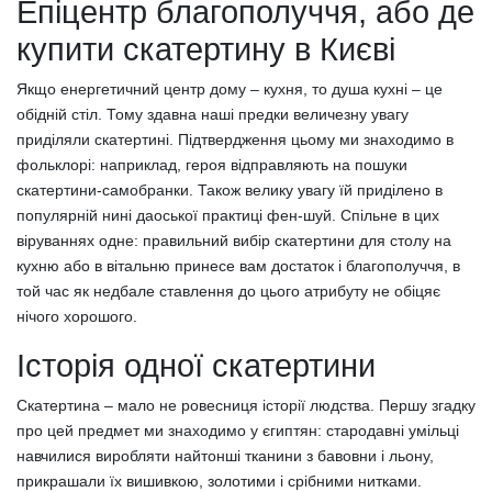
Епіцентр благополуччя, або де
купити скатертину в Києві
Якщо енергетичний центр дому – кухня, то душа кухні – це
обідній стіл. Тому здавна наші предки величезну увагу
приділяли скатертині. Підтвердження цьому ми знаходимо в
фольклорі: наприклад, героя відправляють на пошуки
скатертини-самобранки. Також велику увагу їй приділено в
популярній нині даоської практиці фен-шуй. Спільне в цих
віруваннях одне: правильний вибір скатертини для столу на
кухню або в вітальню принесе вам достаток і благополуччя, в
той час як недбале ставлення до цього атрибуту не обіцяє
нічого хорошого.
Історія одної скатертини
Скатертина – мало не ровесниця історії людства. Першу згадку
про цей предмет ми знаходимо у єгиптян: стародавні умільці
навчилися виробляти найтонші тканини з бавовни і льону,
прикрашали їх вишивкою, золотими і срібними нитками.