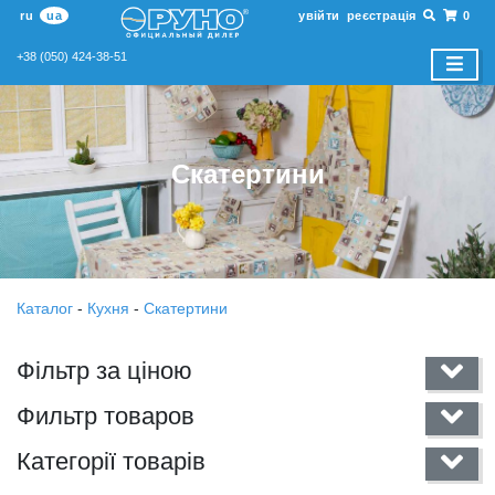
ru
ua
увійти
реєстрація
0
+38 (050) 424-38-51
Скатертини
Каталог
-
Кухня
-
Скатертини
Фільтр за ціною
Фильтр товаров
Категорії товарів