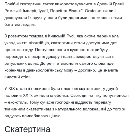
Подібні скатертини також використовувалися в Древній Греції,
Римській Імперії, Іудеї, Персії та Візантії. Оскільки ткали і
декорували їх вручну, вони були дорогими і по кишені тільки
багатим людям.
З розвитком ткацтва в Київській Русі, яка охоче переймала
уклад життя візантійців, скатертини стали доступними для
простого люду. Поступово вони з кухонного атрибуту
переходять в розряд декору і навіть використовуються в
ритуальних цілях. До речі, етимологія самого слова йде
корінням в давньослов'янську мову – дослівно, це значить
«чистий стіл».
У ХІХ столітті поширені були плюшеві скатертини, у другій
половині ХХ їх змінили клейонки. Сьогодні на піку популярності
– еко-стиль. Тому сучасні господині віддають перевагу
тканинним скатертинам з натурального волокна, які до того ж
радують привабливою ціною.
Скатертина