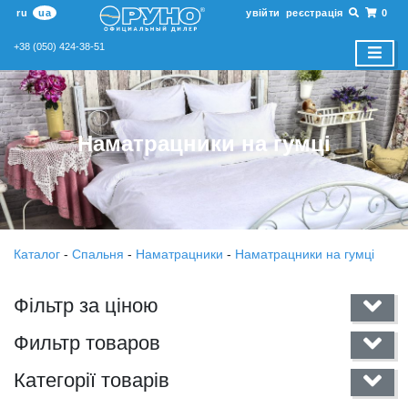
ru
ua
увійти
реєстрація
0
+38 (050) 424-38-51
Наматрацники на гумці
Каталог
-
Спальня
-
Наматрацники
-
Наматрацники на гумці
Фільтр за ціною
Фильтр товаров
Категорії товарів