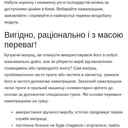
Набути корисну і незамінну річ в господарстві можна за
доступними цінами в Києві. Вибирайте наматрацник,
замовляйте і отримуйте в найкоротші терміни вподобану
модель.
Вигідно, раціонально і з масою
переваг!
Купуючи матрац, ви плануєте використовувати його в побуті
максимально довго, але як уберегти виріб від механічних
пошкоджень або природного зносу? Сам матрац
проблематично часто прати або чистити в хімчистці, тримати
його в чистоті допоможе наматрацник. Захисний наматрацник
легко прати в пральній машинці і елементарно кріпити до
основи за допомогою спеціальних гумок. Які основні переваги
наматрацника на гумці:
використання зручного виробу, істотно продовжує термін
служби матраца;
постільна білизна не буде з'їжджати і згортатися, навіть