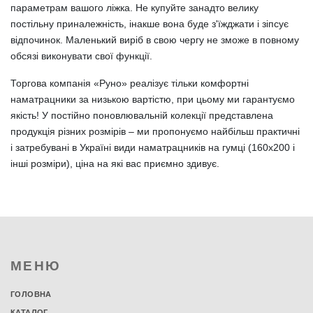
параметрам вашого ліжка. Не купуйте занадто велику
постільну приналежність, інакше вона буде з'їжджати і зіпсує
відпочинок. Маленький виріб в свою чергу не зможе в повному
обсязі виконувати свої функції.
Торгова компанія «Руно» реалізує тільки комфортні
наматрацники за низькою вартістю, при цьому ми гарантуємо
якість! У постійно поновлювальній колекції представлена
продукція різних розмірів – ми пропонуємо найбільш практичні
і затребувані в Україні види наматрацників на гумці (160х200 і
інші розміри), ціна на які вас приємно здивує.
МЕНЮ
ГОЛОВНА
КАТАЛОГ