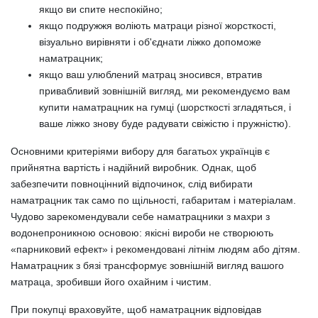
якщо ви спите неспокійно;
якщо подружжя воліють матраци різної жорсткості,
візуально вирівняти і об'єднати ліжко допоможе
наматрацник;
якщо ваш улюблений матрац зносився, втратив
привабливий зовнішній вигляд, ми рекомендуємо вам
купити наматрацник на гумці (шорсткості згладяться, і
ваше ліжко знову буде радувати свіжістю і пружністю).
Основними критеріями вибору для багатьох українців є
прийнятна вартість і надійний виробник. Однак, щоб
забезпечити повноцінний відпочинок, слід вибирати
наматрацник так само по щільності, габаритам і матеріалам.
Чудово зарекомендували себе наматрацники з махри з
водонепроникною основою: якісні вироби не створюють
«парниковий ефект» і рекомендовані літнім людям або дітям.
Наматрацник з бязі трансформує зовнішній вигляд вашого
матраца, зробивши його охайним і чистим.
При покупці враховуйте, щоб наматрацник відповідав