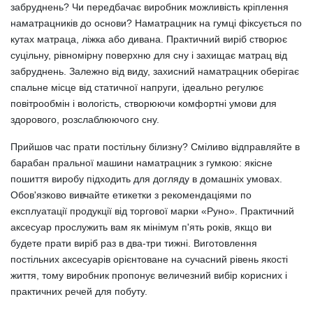
забруднень? Чи передбачає виробник можливість кріплення
наматрацників до основи? Наматрацник на гумці фіксується по
кутах матраца, ліжка або дивана. Практичний виріб створює
суцільну, рівномірну поверхню для сну і захищає матрац від
забруднень. Залежно від виду, захисний наматрацник оберігає
спальне місце від статичної напруги, ідеально регулює
повітрообмін і вологість, створюючи комфортні умови для
здорового, розслаблюючого сну.
Прийшов час прати постільну білизну? Сміливо відправляйте в
барабан пральної машини наматрацник з гумкою: якісне
пошиття виробу підходить для догляду в домашніх умовах.
Обов'язково вивчайте етикетки з рекомендаціями по
експлуатації продукції від торгової марки «Руно». Практичний
аксесуар прослужить вам як мінімум п'ять років, якщо ви
будете прати виріб раз в два-три тижні. Виготовлення
постільних аксесуарів орієнтоване на сучасний рівень якості
життя, тому виробник пропонує величезний вибір корисних і
практичних речей для побуту.