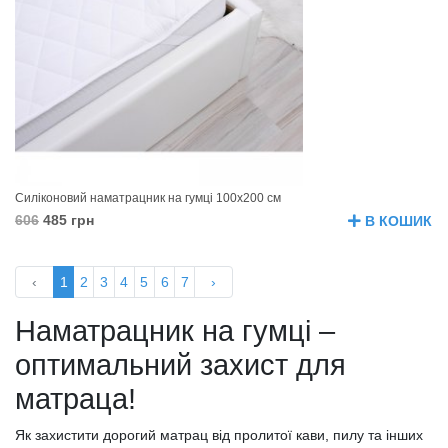
Силіконовий наматрацник на гумці 100х200 см
606
485 грн
В КОШИК
‹
1
2
3
4
5
6
7
›
Наматрацник на гумці –
оптимальний захист для
матраца!
Як захистити дорогий матрац від пролитої кави, пилу та інших