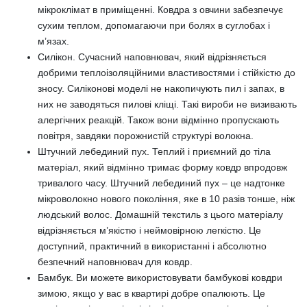
мікроклімат в приміщенні. Ковдра з овчини забезпечує
сухим теплом, допомагаючи при болях в суглобах і
м’язах.
Силікон. Сучасний наповнювач, який відрізняється
добрими теплоізоляційними властивостями і стійкістю до
зносу. Силіконові моделі не накопичують пил і запах, в
них не заводяться пилові кліщі. Такі вироби не визивають
алергічних реакцій. Також вони відмінно пропускають
повітря, завдяки порожнистій структурі волокна.
Штучний лебединий пух. Теплий і приємний до тіла
матеріал, який відмінно тримає форму ковдр впродовж
тривалого часу. Штучний лебединий пух – це надтонке
мікроволокно нового покоління, яке в 10 разів тонше, ніж
людський волос. Домашній текстиль з цього матеріалу
відрізняється м’якістю і неймовірною легкістю. Це
доступний, практичний в використанні і абсолютно
безпечний наповнювач для ковдр.
Бамбук. Ви можете використовувати бамбукові ковдри
зимою, якщо у вас в квартирі добре опалюють. Це