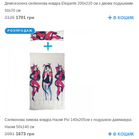
Демісезонна силіконова ковдра Elegante 200х220 см з двома подушками
50х70 см
2126
1701 грн
В КОШИК
РОЗПРОДАЖ
Силіконова зимова ковдра Наомі Ріо 140х205см з подушкою дакімакура
Наомі 50х140 см
2091
1673 грн
В КОШИК