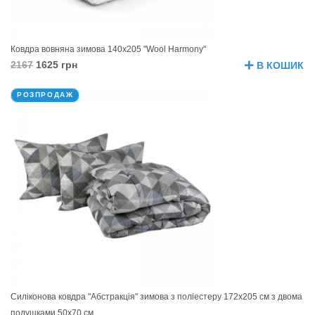
Ковдра вовняна зимова 140х205 "Wool Harmony"
2167
1625 грн
В КОШИК
РОЗПРОДАЖ
Силіконова ковдра "Абстракція" зимова з поліестеру 172х205 см з двома
подушками 50х70 см