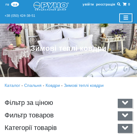
ru
ua
увійти
реєстрація
0
+38 (050) 424-38-51
Зимові теплі ковдри
Каталог
-
Спальня
-
Ковдри
-
Зимові теплі ковдри
Фільтр за ціною
Фильтр товаров
Категорії товарів