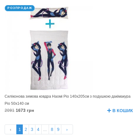
РОЗПРОДАЖ
Силіконова зимова ковдра Наомі Ріо 140х205см з подушкою дакімакура
Ріо 50х140 см
2091
1673 грн
В КОШИК
‹
1
2
3
4
...
8
9
›