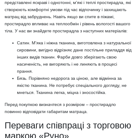
представлені яскраві і однотонні, м'які і теплі простирадла, які
створюють комфортні умови під час відпочинку і захищають
матрац від забруднень. Навіть якщо ви спите в піжамі,
простирадло впливає на теплообмін і рівень вологості вашого
тіла. У нас ви знайдете простирадла з наступних матеріалів:
Сатин. М'яка і ніжна тканина, виготовлена з натуральної
сировини, вигідно відрізняє дане постільне приладдя від
інших видів тканин. Фарби довго зберігають свою
насиченість, не вигоряють і не линяють в процесі
прання.
Бязь. Порівняно недорога за ціною, але відмінна за
якістю тканина. Не потребує спеціального догляду, не
мнеться. Тканина легка, міцна і зносостійка.
Перед покупкою визначтеся з розміром – простирадло
повинно відповідати габаритам матраца.
Переваги співпраці з торговою
маркою «Руно»