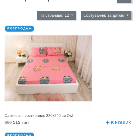
На странице: 12
Сортування: за датою
РОЗПРОДАЖ
Сатинове простирадло 220х240 см Owl
686
515 грн
В КОШИК
РОЗПРОДАЖ