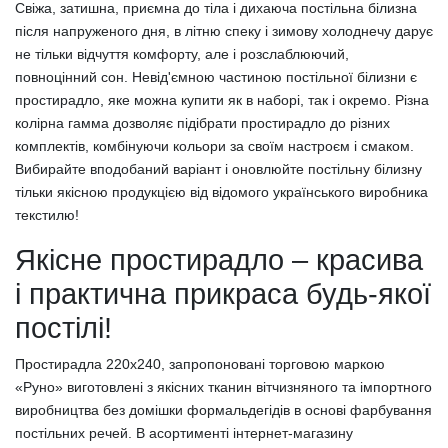
Свіжа, затишна, приємна до тіла і дихаюча постільна білизна
після напруженого дня, в літню спеку і зимову холоднечу дарує
не тільки відчуття комфорту, але і розслаблюючий,
повноцінний сон. Невід'ємною частиною постільної білизни є
простирадло, яке можна купити як в наборі, так і окремо. Різна
колірна гамма дозволяє підібрати простирадло до різних
комплектів, комбінуючи кольори за своїм настроєм і смаком.
Вибирайте вподобаний варіант і оновлюйте постільну білизну
тільки якісною продукцією від відомого українського виробника
текстилю!
Якісне простирадло – красива
і практична прикраса будь-якої
постілі!
Простирадла 220х240, запропоновані торговою маркою
«Руно» виготовлені з якісних тканин вітчизняного та імпортного
виробництва без домішки формальдегідів в основі фарбування
постільних речей. В асортименті інтернет-магазину