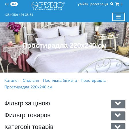
ru
ua
увійти
реєстрація
0
+38 (050) 424-38-51
Простирадла 220х240 см
Каталог
-
Спальня
-
Постільна білизна
-
Простирадла
-
Простирадла 220х240 см
Фільтр за ціною
Фильтр товаров
Категорії товарів