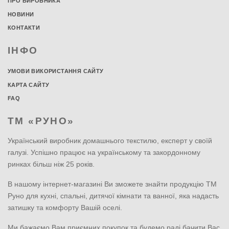
ПРО ВИРОБНИКА
НОВИНИ
КОНТАКТИ
ІНФО
УМОВИ ВИКОРИСТАННЯ САЙТУ
КАРТА САЙТУ
FAQ
ТМ «РУНО»
Український виробник домашнього текстилю, експерт у своїй
галузі. Успішно працює на українському та закордонному
ринках більш ніж 25 років.
В нашому інтернет-магазині Ви зможете знайти продукцію ТМ
Руно для кухні, спальні, дитячої кімнати та ванної, яка надасть
затишку та комфорту Вашій оселі.
Ми бажаємо Вам приємних покупок та будемо раді бачити Вас