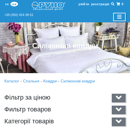
ru
ua
увійти
реєстрація
0
+38 (050) 424-38-51
Силіконові ковдри
Каталог
-
Спальня
-
Ковдри
-
Силіконові ковдри
Фільтр за ціною
Фильтр товаров
Категорії товарів