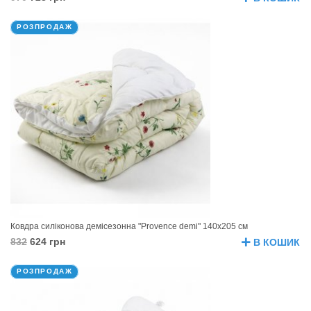
РОЗПРОДАЖ
Ковдра силіконова демісезонна "Provence demi" 140х205 см
832
624 грн
В КОШИК
РОЗПРОДАЖ