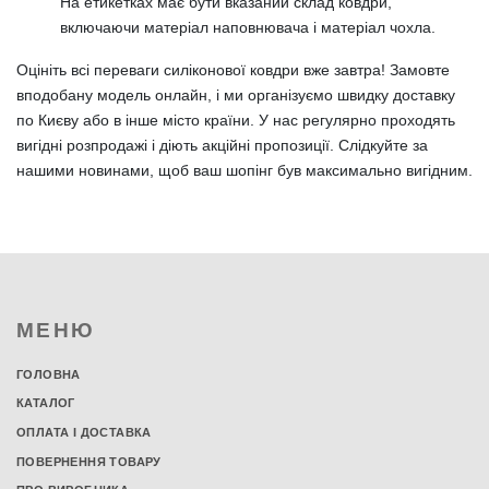
На етикетках має бути вказаний склад ковдри,
включаючи матеріал наповнювача і матеріал чохла.
Оцініть всі переваги силіконової ковдри вже завтра! Замовте
вподобану модель онлайн, і ми організуємо швидку доставку
по Києву або в інше місто країни. У нас регулярно проходять
вигідні розпродажі і діють акційні пропозиції. Слідкуйте за
нашими новинами, щоб ваш шопінг був максимально вигідним.
МЕНЮ
ГОЛОВНА
КАТАЛОГ
ОПЛАТА І ДОСТАВКА
ПОВЕРНЕННЯ ТОВАРУ