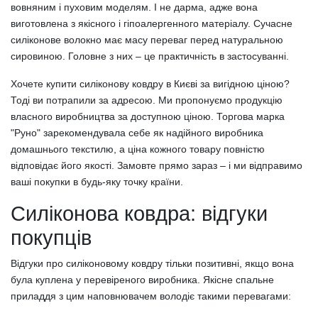
вовняним і пуховим моделям. І не дарма, адже вона
виготовлена з якісного і гіпоалергенного матеріалу. Сучасне
силіконове волокно має масу переваг перед натуральною
сировиною. Головне з них – це практичність в застосуванні.
Хочете купити силіконову ковдру в Києві за вигідною ціною?
Тоді ви потрапили за адресою. Ми пропонуємо продукцію
власного виробництва за доступною ціною. Торгова марка
"Руно" зарекомендувала себе як надійного виробника
домашнього текстилю, а ціна кожного товару повністю
відповідає його якості. Замовте прямо зараз – і ми відправимо
ваші покупки в будь-яку точку країни.
Силіконова ковдра: відгуки
покупців
Відгуки про силіконовому ковдру тільки позитивні, якщо вона
була куплена у перевіреного виробника. Якісне спальне
приладдя з цим наповнювачем володіє такими перевагами: