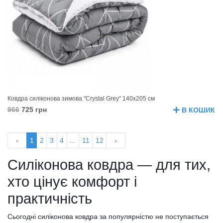
Ковдра силіконова зимова "Crystal Grey" 140х205 см
966
725 грн
В КОШИК
‹
1
2
3
4
...
11
12
›
Силіконова ковдра — для тих,
хто цінує комфорт і
практичність
Сьогодні силіконова ковдра за популярністю не поступається