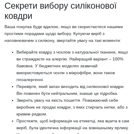
Секрети вибору силіконової
ковдри
Ваша покупка буде вдалою, якщо ви скористаєтеся нашими
простими порадами щодо вибору. Купуючи виріб з
наповнювачем з силікону, звертайте увагу на такі моменти:
Вибирайте ковдру з чохлом з натуральної тканини, якщо
ви страждаєте на алергію. Найкращий варіант – 100%
бавовна. У бюджетних моделях зазвичай
використовуються чохли з мікрофібри, вони також
гіпоалергенні.
Перевірте, який запах виходить від силіконової ковдри.
Він повинен бути нейтральним, інакше це підробка.
Зверніть увагу на якість пошиття. Поважаючий себе
виробник не продає ковдри, з яких стирчать нитки, або з
кривим рядком.
Простежте, щоб інформація на етикетці, яка вшита в сам
виріб, була ідентична інформації на зовнішньому ярлику.