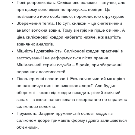
Повітропроникність. Силіконове волокно – штучне, але
при цьому воно відмінно пропускає повітря. Це
пов'язано з його особливою, порожнистою структурою.
Збереження тепла. По суті, силікон – це синтетичний
аналог волокна вовни. Тому він гріє не гірше овчини. А
ціна силіконової ковдри набагато нижче, ніж вартість
вовняних аналогів.
Міцність і довговічність. Силіконові ковдри практичні в
застосуванні і не деформуються після прання.
Мінімальний термін служби – 5 років, при збереженні
первинних властивостей.
Гіпоалергенні властивості. Екологічно чистий матеріал
не накопичує пил і не викликає алергії. Але будьте
обережні – якщо від ковдри виходить різкий хімічний
запах – в якості наповнювача використано не справжнє
силіконове волокно.
Пружність. Завдяки пружинистій основі, моделі з
силіконом добре тримають форму і довго залишаються
об'ємними.