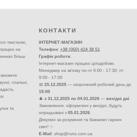
КОНТАКТИ
ого текстилю,
ІНТЕРНЕТ-МАГАЗИН
 працює на
Телефон
:
+38 (050) 424 38 51
ринках більш
Графік роботи
:
Інтернет-магазин працює цілодобово.
Менеджер на зв'язку пн-чт 9:00 - 17:30; пт
 зможете
9:00 - 17:00
ухні, спальні,
📅
25.12.2025
— скорочений робочий день до
надасть
15:00
лі.
🎄
з 31.12.2025 по 04.01.2026
—
вихідні дні
Замовлення, оформлені у вихідні, будуть
упок та
опрацьовані з
05.01.2026
.
Дякуємо за розуміння та бажаємо гарних
свят! ✨
E-Mail
:
shop@runo.com.ua