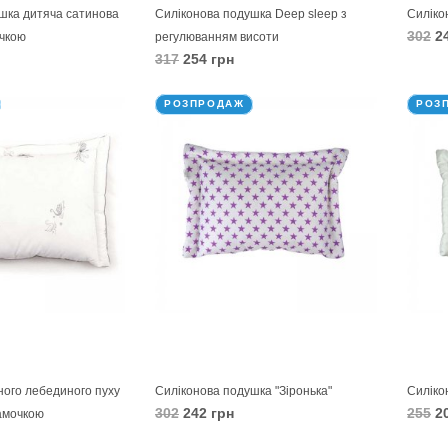
шка дитяча сатинова
Силіконова подушка Deep sleep з
Силіко
302
24
очкою
регулюванням висоти
317
254 грн
В 
В КОШИК
РОЗПРОДАЖ
РОЗ
ного лебединого пуху
Силіконова подушка "Зіронька"
Силіко
302
242 грн
255
20
рамочкою
В КОШИК
В 