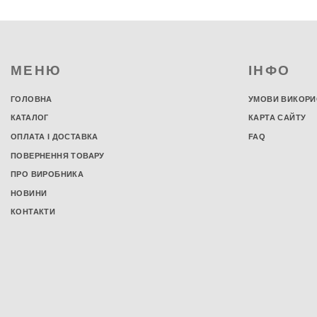
новонародженого
Дитяча постільна білизна
Дитяча постільна білизна в ліжко
Постільна білизна для новонароджених
МЕНЮ
ІНФО
Підліткова постільна білизна
Комплекти в дитяче ліжко
ГОЛОВНА
УМОВИ ВИКОРИ
Дитячі пелюшки
КАТАЛОГ
КАРТА САЙТУ
Водонепроникні пелюшки
ОПЛАТА І ДОСТАВКА
FAQ
Фланелеві пелюшки
ПОВЕРНЕННЯ ТОВАРУ
Бавовняні пелюшки
ПРО ВИРОБНИКА
Ситцеві пелюшки
НОВИНИ
Трикотажні пелюшки
КОНТАКТИ
Дитячі пледи
Пледи для новонароджених
Конверти на виписку
Літні конверти на виписку
Зимові конверти на виписку
Конверти на виписку весна-осінь
Зимовий конверт в коляску