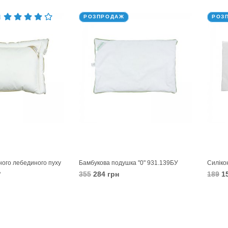
РОЗПРОДАЖ
РОЗ
ного лебединого пуху
Бамбукова подушка "0" 931.139БУ
Силіко
355
284 грн
189
15
"
В КОШИК
В 