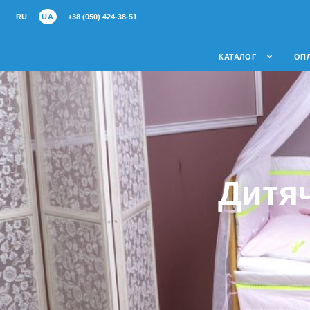
RU
UA
+38 (050) 424-38-51
КАТАЛОГ
ОПЛ
Дитяч