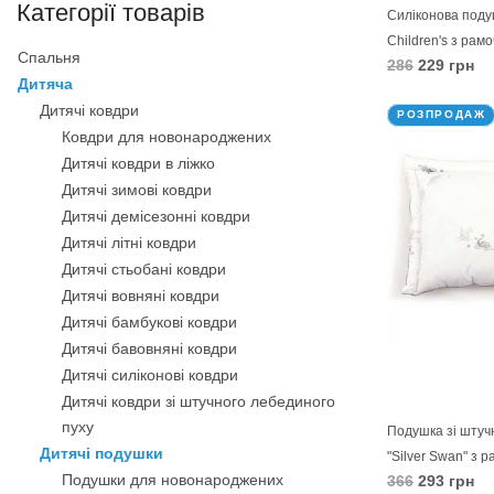
Категорії товарів
Силіконова поду
Children's з рам
Спальня
286
229 грн
Дитяча
В КОШИК
Дитячі ковдри
РОЗПРОДАЖ
Ковдри для новонароджених
Дитячі ковдри в ліжко
Дитячі зимові ковдри
Дитячі демісезонні ковдри
Дитячі літні ковдри
Дитячі стьобані ковдри
Дитячі вовняні ковдри
Дитячі бамбукові ковдри
Дитячі бавовняні ковдри
Дитячі силіконові ковдри
Дитячі ковдри зі штучного лебединого
пуху
Подушка зі штуч
Дитячі подушки
"Silver Swan" з 
Подушки для новонароджених
366
293 грн