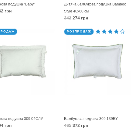
нова подушка "Baby"
Дитяча бамбукова подушка Bamboo
2 грн
Style 40х60 см
342
274 грн
КОШИК
В КОШИК
ПРОДАЖ
РОЗПРОДАЖ
нова подушка 309.04СЛУ
Бамбукова подушка 309.139БУ
4 грн
465
372 грн
КОШИК
В КОШИК