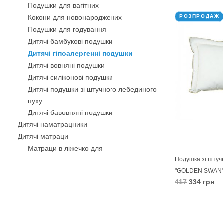
Подушки для вагітних
В КОШИК
Кокони для новонароджених
РОЗПРОДАЖ
Подушки для годування
Дитячі бамбукові подушки
Дитячі гіпоалергенні подушки
Дитячі вовняні подушки
Дитячі силіконові подушки
Дитячі подушки зі штучного лебединого
пуху
Дитячі бавовняні подушки
Дитячі наматрацники
Дитячі матраци
Матраци в ліжечко для
новонародженого
Подушка зі штуч
"GOLDEN SWAN
Дитячі ортопедичні матраци
417
334 грн
Дитячі кокосові матраци
Дитячі пружинні матраци
В КОШИК
Дитячі безпружинні матраци
Матраци в коляску для