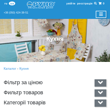
ru
ua
увійти
реєстрація
0
+38 (050) 424-38-51
Кухня
Каталог
-
Кухня
Фільтр за ціною
Фильтр товаров
Категорії товарів