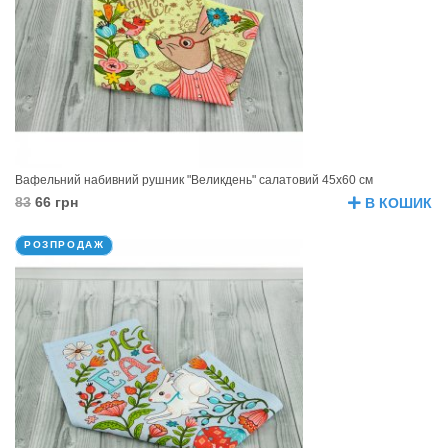
Вафельний набивний рушник "Великдень" салатовий 45х60 см
83
66 грн
В КОШИК
РОЗПРОДАЖ