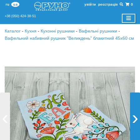
ru
ua
увійти
реєстрація
0
+38 (050) 424-38-51
Каталог
-
Кухня
-
Кухонні рушники
-
Вафельні рушники
-
Вафельний набивний рушник "Великдень" блакитний 45х60 см
‹
›