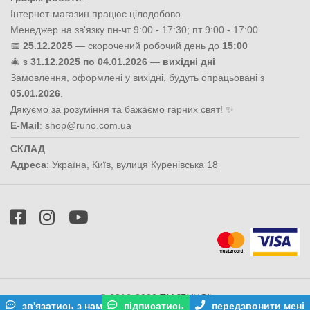
Інтернет-магазин працює цілодобово.
Менеджер на зв'язку пн-чт 9:00 - 17:30; пт 9:00 - 17:00
📅
25.12.2025
— скорочений робочий день до
15:00
🎄
з 31.12.2025 по 04.01.2026
—
вихідні дні
Замовлення, оформлені у вихідні, будуть опрацьовані з
05.01.2026
.
Дякуємо за розуміння та бажаємо гарних свят! ✨
E-Mail
:
shop@runo.com.ua
СКЛАД
Адреса
:
Україна
,
Київ
,
вулиця Куренівська 18
© 2016-2020
ТМ "РУНО"
зв'язатись з нами
підписатись
передзвонити мені