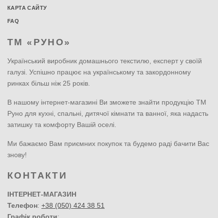
КАРТА САЙТУ
FAQ
ТМ «РУНО»
Український виробник домашнього текстилю, експерт у своїй
галузі. Успішно працює на українському та закордонному
ринках більш ніж 25 років.
В нашому інтернет-магазині Ви зможете знайти продукцію ТМ
Руно для кухні, спальні, дитячої кімнати та ванної, яка надасть
затишку та комфорту Вашій оселі.
Ми бажаємо Вам приємних покупок та будемо раді бачити Вас
знову!
КОНТАКТИ
ІНТЕРНЕТ-МАГАЗИН
Телефон
:
+38 (050) 424 38 51
Графік роботи
: