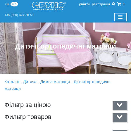
ru
ua
увійти
реєстрація
0
+38 (050) 424-38-51
Дитячі ортопедичні матраци
Каталог
-
Дитяча
-
Дитячі матраци
-
Дитячі ортопедичні
матраци
Фільтр за ціною
Фильтр товаров