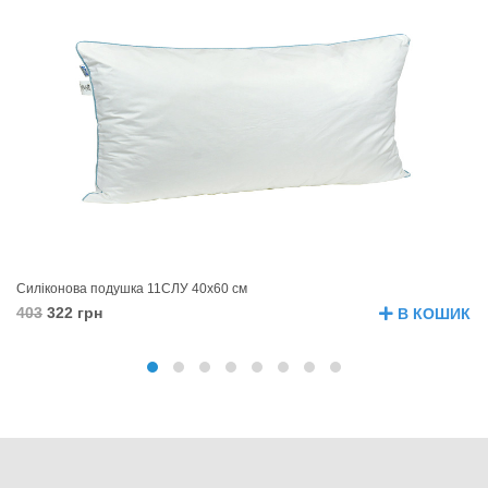
Силіконова подушка 11СЛУ 40х60 см
Си
403
322 грн
4
В КОШИК