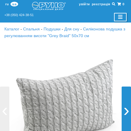
ru
ua
увійти
реєстрація
0
+38 (050) 424-38-51
Каталог
-
Спальня
-
Подушки
-
Для сну
-
Силіконова подушка з
регулюванням висоти "Grey Braid" 50х70 см
‹
›