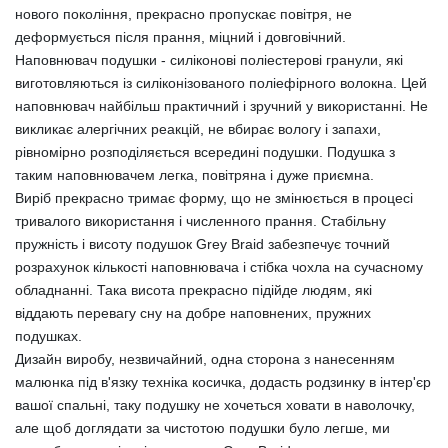
нового покоління, прекрасно пропускає повітря, не
деформується після прання, міцний і довговічний.
Наповнювач подушки - силіконові поліестерові гранули, які
виготовляються із силіконізованого поліефірного волокна. Цей
наповнювач найбільш практичний і зручний у використанні. Не
викликає алергічних реакцій, не вбирає вологу і запахи,
рівномірно розподіляється всередині подушки. Подушка з
таким наповнювачем легка, повітряна і дуже приємна.
Виріб прекрасно тримає форму, що не змінюється в процесі
тривалого використання і численного прання. Стабільну
пружність і висоту подушок Grey Braid забезпечує точний
розрахунок кількості наповнювача і стібка чохла на сучасному
обладнанні. Така висота прекрасно підійде людям, які
віддають перевагу сну на добре наповнених, пружних
подушках.
Дизайн виробу, незвичайний, одна сторона з нанесенням
малюнка під в'язку техніка косичка, додасть родзинку в інтер'єр
вашої спальні, таку подушку не хочеться ховати в наволочку,
але щоб доглядати за чистотою подушки було легше, ми