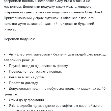
розробили постільні комплекти Grey Braid з таким же
малюнком. Доповнити подушку також можна ковдрою,
покривалом і декоративними подушками колекції Grey Braid.
Принт виконаний у сірих відтінках, з імітацією в'язаного
полотна дуже затишний, здатний прикрасити будь-який
інтер'єр.
Переваги подушок:
• Антиалергенні матеріали - безпечні для людей схильних до
алергічних реакцій.
• Пружні, швидко відновлюють форму.
• Прекрасно пропускають повітря.
• Легкі та м'які на дотик.
• Простота догляду.
• Допускається прання в побутових пральних машинах за 40
градусів.
• Стійкі до деформацій.
• Якість виробів підтверджено сертифікатом європейського