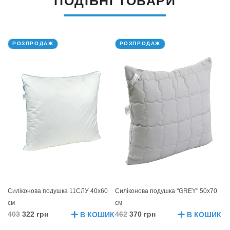
ПОДІБНІ ТОВАРИ
РОЗПРОДАЖ
РОЗПРОДАЖ
Силіконова подушка 11СЛУ 40х60
Силіконова подушка "GREY" 50х70
Си
см
см
60
403
322 грн
462
370 грн
32
В КОШИК
В КОШИК