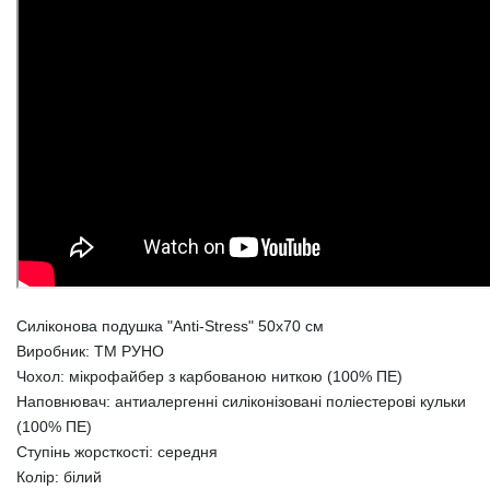
Силіконова подушка "Anti-Stress" 50х70 см
Виробник: ТМ РУНО
Чохол: мікрофайбер з карбованою ниткою (100% ПЕ)
Наповнювач: антиалергенні силіконізовані поліестерові кульки
(100% ПЕ)
Ступінь жорсткості: середня
Колір: білий