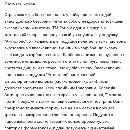
Упаковка: сумка
Стрес викликає безсоння навіть у найздоровіших людей,
внаслідок чого безсоння тягне за собою нездоровий зовнішній
вигляд і хроничну втому. ТМ Руно є одним з лідерів в
текстильній сфері і пропонує вашій увазі унікальну подушку
"Антистрес". Унікальність цієї подушки полягає в тому, що вона
виготовлена з високоякісної тканини мікрофібра, до складу
якої входить карбонова нитка. Карбонова нитка - це вуглецеве
волокно, яке дозволяє розсіяти статичну напругу, накопичену
протягом дня, знімає стрес і втому під час сну. Високоякісний
наповнювач подушки "Антистрес" виготовлений з
антиалергенного волокна (силіконізовані кульки), який
дозволяє зробити ваш сон спокійним і здоровим. Колекція
Антистрес дуже практична та зручна у використанні, її можна
прати. Подушки з таким наповнювачем легкі й повітряні. Вони
прекрасно тримають форму, яка не змінюється в процесі
тривалого використання і численного прання. Подушка з
наповнювачем з силіконізованих поліестерових кульок
повторює форму голови, підлаштовуючись під анатомічні