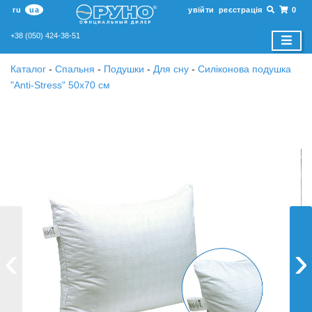
ru
ua
увійти
реєстрація
0
+38 (050) 424-38-51
Каталог
-
Спальня
-
Подушки
-
Для сну
-
Силіконова подушка
"Anti-Stress" 50х70 см
‹
›