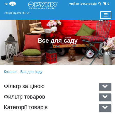
ru
ua
увійти
реєстрація
0
+38 (050) 424-38-51
Все для саду
Каталог
-
Все для саду
Фільтр за ціною
Фильтр товаров
Категорії товарів