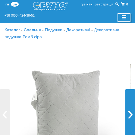
ru
ua
увійти
реєстрація
0
+38 (050) 424-38-51
Каталог
-
Спальня
-
Подушки
-
Декоративнi
-
Декоративна
подушка Ромб сіра
‹
›