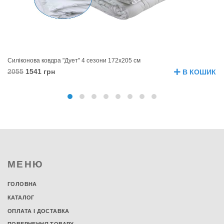
Силіконова ковдра "Дует" 4 сезони 172х205 см
Лі
2055
1541 грн
9
В КОШИК
МЕНЮ
ГОЛОВНА
КАТАЛОГ
ОПЛАТА І ДОСТАВКА