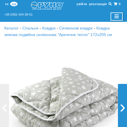
ru
ua
увійти
реєстрація
0
+38 (050) 424-38-51
Каталог
-
Спальня
-
Ковдри
-
Силіконові ковдри
-
Ковдра
зимова подвійна силіконова "Арктичне тепло" 172х205 см
‹
›