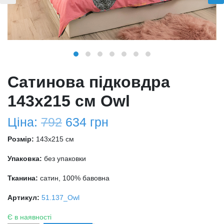
Сатинова підковдра
143х215 см Owl
Ціна:
792
634
грн
Розмір:
143x215 см
Упаковка:
без упаковки
Тканина:
сатин, 100% бавовна
Артикул:
51.137_Owl
Є в наявності