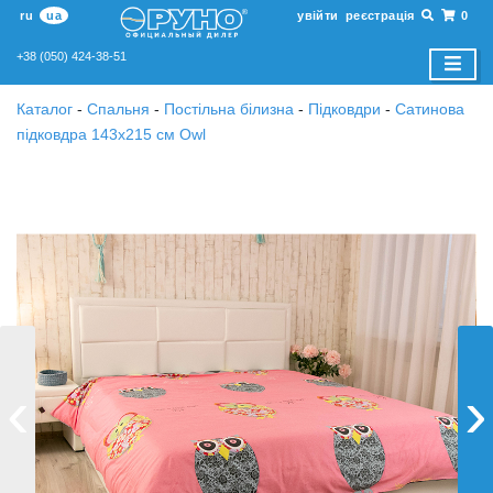
ru
ua
увійти
реєстрація
0
+38 (050) 424-38-51
Каталог
-
Спальня
-
Постільна білизна
-
Підковдри
-
Сатинова
підковдра 143х215 см Owl
‹
›