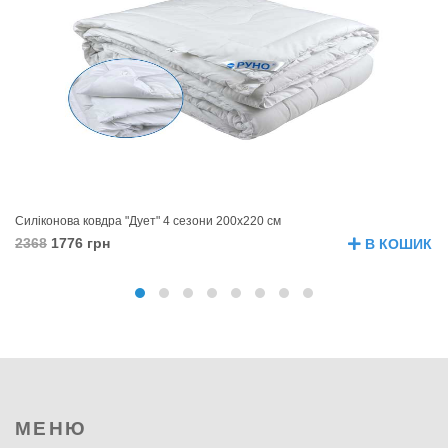
Силіконова ковдра "Дует" 4 сезони 200х220 см
Лі
2368
1776 грн
11
В КОШИК
МЕНЮ