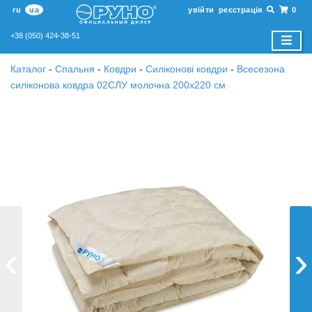
ru
ua
увійти
реєстрація
0
+38 (050) 424-38-51
Каталог
-
Спальня
-
Ковдри
-
Силіконові ковдри
-
Всесезона
силіконова ковдра 02СЛУ молочна 200х220 см
‹
›