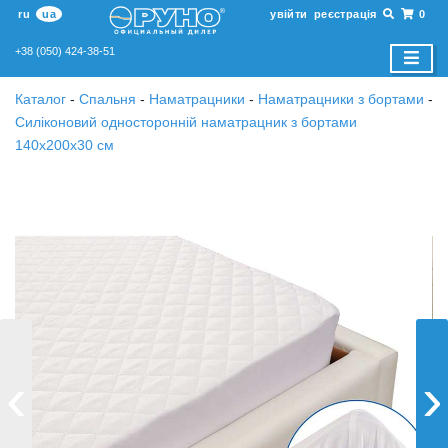
ru
ua
увійти
реєстрація
0
+38 (050) 424-38-51
Каталог
-
Спальня
-
Наматрацники
-
Наматрацники з бортами
-
Силіконовий односторонній наматрацник з бортами
140х200х30 см
‹
›