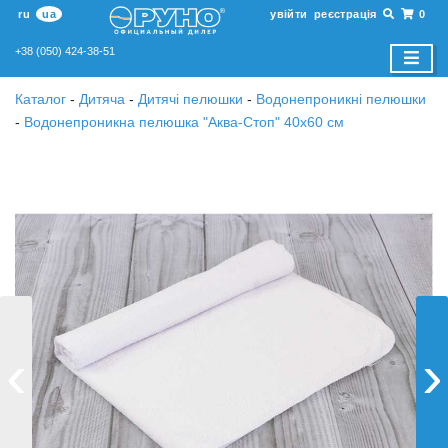
ru
ua
увійти
реєстрація
0
+38 (050) 424-38-51
Каталог
-
Дитяча
-
Дитячі пелюшки
-
Водонепроникні пелюшки
-
Водонепроникна пелюшка "Аква-Стоп" 40х60 см
‹
›