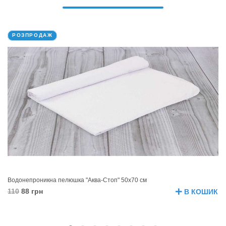
РОЗПРОДАЖ
Водонепроникна пелюшка "Аква-Стоп" 50х70 см
Во
110
88 грн
1
В КОШИК